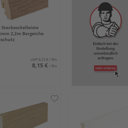
Stecksockelleiste
8mm 2,2m Bergeiche
eschutz
UVP
8,72 €
/ lfm
8,15 €
/ lfm