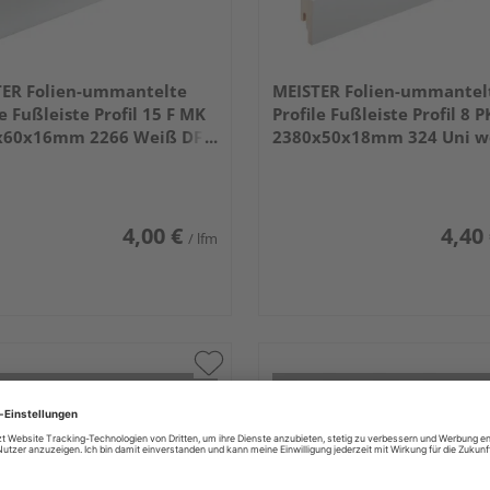
TER Folien-ummantelte
MEISTER Folien-ummantel
le Fußleiste Profil 15 F MK
Profile Fußleiste Profil 8 P
x60x16mm 2266 Weiß DF
2380x50x18mm 324 Uni w
9016)
glänzend DF
4,00 €
4,40
/ lfm