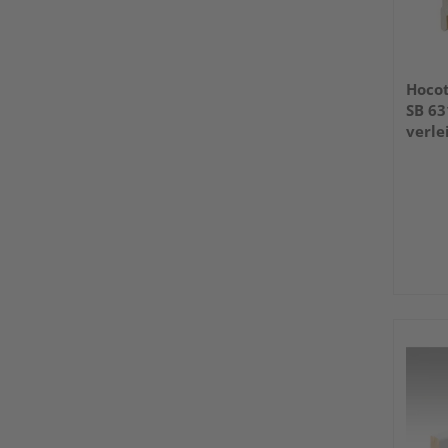
Hocot
SB 6
verle
geöl