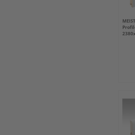
MEIS
Profi
2380
(RAL 