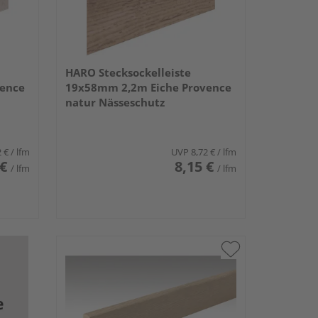
HARO Stecksockelleiste
vence
19x58mm 2,2m Eiche Provence
natur Nässeschutz
2 €
/ lfm
UVP
8,72 €
/ lfm
 €
8,15 €
/ lfm
/ lfm