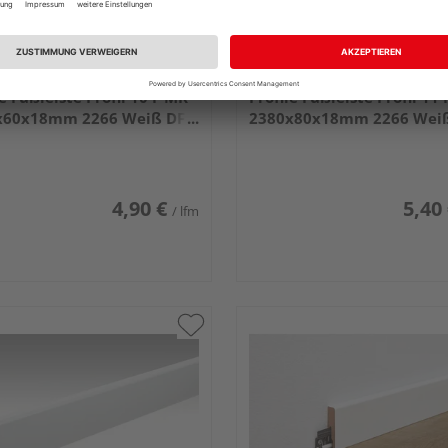
TER Folien-ummantelte
MEISTER Folien-ummantel
le Fußleiste Profil 10 F MK
Profile Fußleiste Profil 11
x60x18mm 2266 Weiß DF
2380x80x18mm 2266 Wei
9016)
(RAL 9016)
4,90 €
5,40
/ lfm