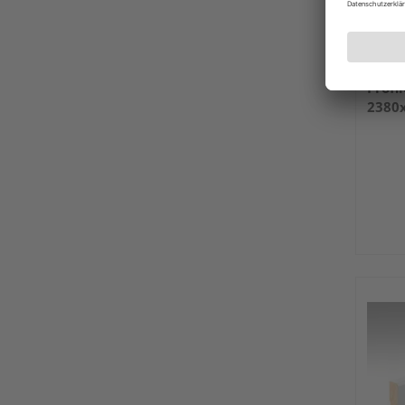
MEIS
Profi
2380
(RAL 