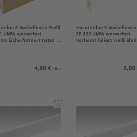
imber® Sockelleiste Profil
Hocotimber® Sockelleiste 
31 UMW wasserfest
SB 630 UMW wasserfest
imt Eiche furniert natur
verleimt foliert weiß ähnl
t 2400x58x16mm
9016 2400x40x16mm
4,80 €
3,00
/ lfm