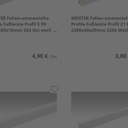
TER Folien-ummantelte
MEISTER Folien-ummantel
le Fußleiste Profil 5 PK
Profile Fußleiste Profil 21
x80x16mm 324 Uni weiß
2380x40x20mm 2266 Wei
end DF
(RAL 9016)
4,90 €
3,80
/ lfm