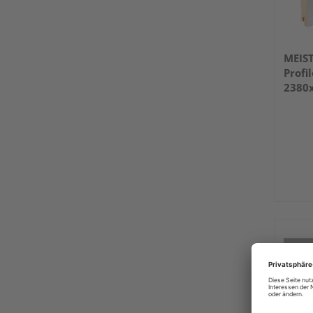
MEIS
Profi
2380
(RAL 