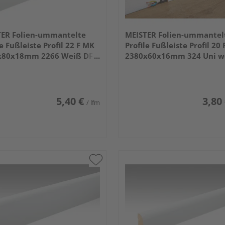
TER Folien-ummantelte
MEISTER Folien-ummantel
le Fußleiste Profil 22 F MK
Profile Fußleiste Profil 20 
x80x18mm 2266 Weiß DF
2380x60x16mm 324 Uni w
9016)
glänzend DF
5,40 €
3,80
/ lfm