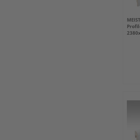
MEIS
Profi
2380
glänz