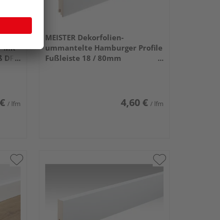
te
MEISTER Dekorfolien-
 F MK
ummantelte Hamburger Profile
ß DF
Fußleiste 18 / 80mm
2380x80x18mm 2222 Weiß DF
(streichfähig)
 €
4,60 €
/ lfm
/ lfm