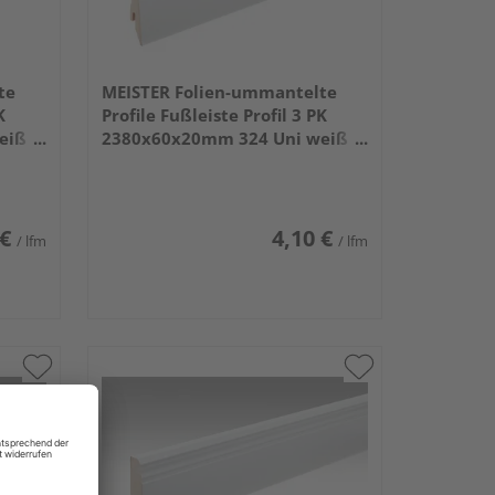
te
MEISTER Folien-ummantelte
K
Profile Fußleiste Profil 3 PK
eiß
2380x60x20mm 324 Uni weiß
glänzend DF
 €
4,10 €
/ lfm
/ lfm