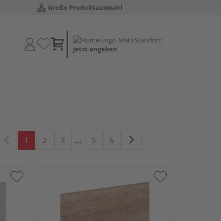
Große Produktauswahl
Mein Standort:
Jetzt angeben
1
2
3
…
5
6