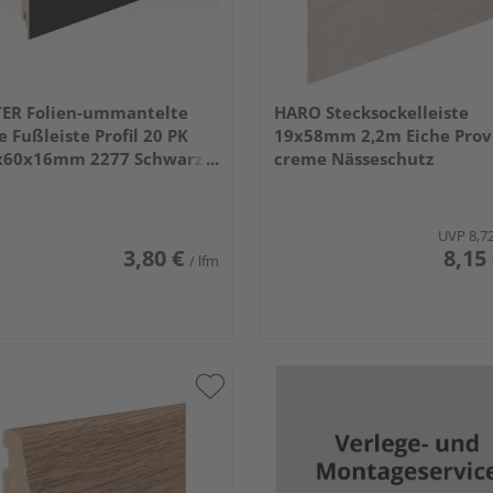
TER Folien-ummantelte
HARO Stecksockelleiste
le Fußleiste Profil 20 PK
19x58mm 2,2m Eiche Pro
x60x16mm 2277 Schwarz
creme Nässeschutz
UVP
8,7
3,80 €
8,15
/ lfm