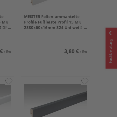
te
MEISTER Folien-ummantelte
 F MK
Profile Fußleiste Profil 15 MK
ß DF
2380x60x16mm 324 Uni weiß
glänzend DF
Fachberatung
 €
3,80 €
/ lfm
/ lfm