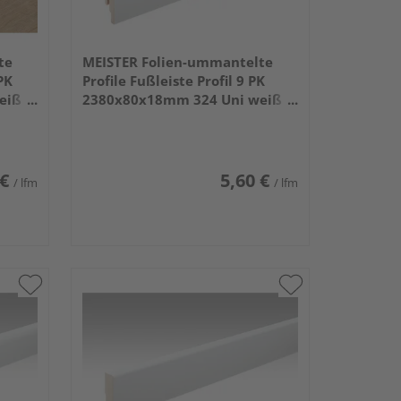
te
MEISTER Folien-ummantelte
PK
Profile Fußleiste Profil 9 PK
eiß
2380x80x18mm 324 Uni weiß
glänzend DF
 €
5,60 €
/ lfm
/ lfm