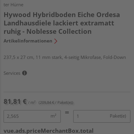
ter Hürne
Hywood Hybridboden Eiche Ordesa
Landhausdiele lackiert extramatt
ruhig - Noblesse Collection
Artikelinformationen
237,5 x 27 cm, 11 mm stark, 4-seitig Mikrofase, Fold-Down
Services
81,81 €
/ m²
(209,84 € / Paket(e))
m²
Paket(e)
vue.ads.priceMerchantBox.total