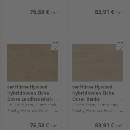
Down
Down
CLASSIC COLLECTION
COLLECTION
76,58 €
83,91 €
/ m²
/ m²
ter Hürne Hywood
ter Hürne Hywood
Hybridboden Eiche
Hybridboden Eiche
Dovre Landhausdiele
Outer Banks
lackiert extramatt
219,7 x 23,3 cm, 11 mm stark,
Landhausdiele natur-
237,5 x 27 cm, 11 mm stark,
4-seitig Mikrofase, Fold-
4-seitig Mikrofase, Fold-
lebhaft - CLASSIC
geölt extramatt ruhig -
Down
Down
COLLECTION
Noblesse Collection
76,58 €
83,91 €
/ m²
/ m²