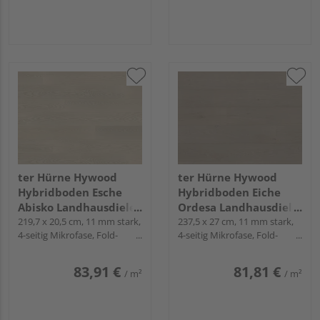
ter Hürne Hywood
ter Hürne Hywood
Hybridboden Esche
Hybridboden Eiche
Abisko Landhausdiele
Ordesa Landhausdiele
lackiert extramatt
219,7 x 20,5 cm, 11 mm stark,
lackiert extramatt
237,5 x 27 cm, 11 mm stark,
4-seitig Mikrofase, Fold-
4-seitig Mikrofase, Fold-
ruhig - CLASSIC
ruhig - Noblesse
Down
Down
COLLECTION
Collection
83,91 €
81,81 €
/ m²
/ m²