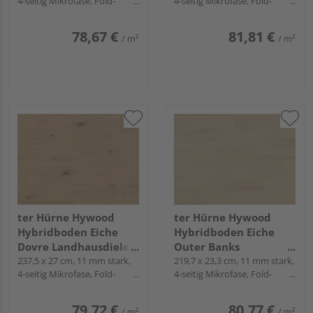
4-seitig Mikrofase, Fold-
4-seitig Mikrofase, Fold-
extramatt natürlich -
natürlich - Noblesse
Down
Down
CLASSIC COLLECTION
Collection
78,67 €
81,81 €
/ m²
/ m²
ter Hürne Hywood
ter Hürne Hywood
Hybridboden Eiche
Hybridboden Eiche
Dovre Landhausdiele
Outer Banks
lackiert extramatt
237,5 x 27 cm, 11 mm stark,
Landhausdiele natur-
219,7 x 23,3 cm, 11 mm stark,
4-seitig Mikrofase, Fold-
4-seitig Mikrofase, Fold-
natürlich - Noblesse
geölt extramatt
Down
Down
Collection
natürlich - CLASSIC
COLLECTION
79,72 €
80,77 €
/ m²
/ m²