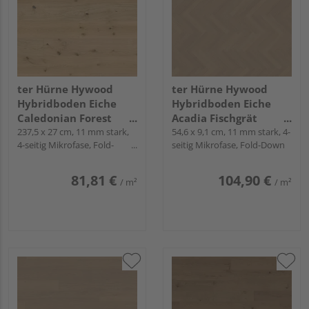
ter Hürne Hywood
ter Hürne Hywood
Hybridboden Eiche
Hybridboden Eiche
Caledonian Forest
Acadia Fischgrät
Landhausdiele natur-
237,5 x 27 cm, 11 mm stark,
natur-geölt extramatt
54,6 x 9,1 cm, 11 mm stark, 4-
4-seitig Mikrofase, Fold-
seitig Mikrofase, Fold-Down
geölt extramatt
lebhaft - Herringbone
Down
natürlich - Noblesse
Collection
Collection
81,81 €
104,90 €
/ m²
/ m²