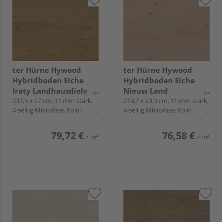
ter Hürne Hywood
ter Hürne Hywood
Hybridboden Eiche
Hybridboden Eiche
Iraty Landhausdiele
Nieuw Land
lackiert extramatt
237,5 x 27 cm, 11 mm stark,
Landhausdiele lackiert
219,7 x 23,3 cm, 11 mm stark,
4-seitig Mikrofase, Fold-
4-seitig Mikrofase, Fold-
lebhaft - Noblesse
extramatt natürlich -
Down
Down
Collection
CLASSIC COLLECTION
79,72 €
76,58 €
/ m²
/ m²