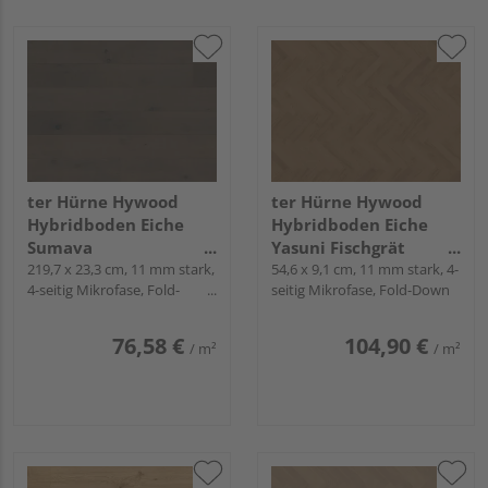
ter Hürne Hywood
ter Hürne Hywood
Hybridboden Eiche
Hybridboden Eiche
Sumava
Yasuni Fischgrät
Landhausdiele lackiert
219,7 x 23,3 cm, 11 mm stark,
natur-geölt extramatt
54,6 x 9,1 cm, 11 mm stark, 4-
4-seitig Mikrofase, Fold-
seitig Mikrofase, Fold-Down
extramatt natürlich -
lebhaft - Herringbone
Down
CLASSIC COLLECTION
Collection
76,58 €
104,90 €
/ m²
/ m²