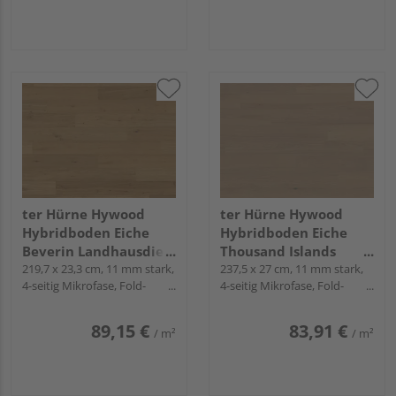
ter Hürne Hywood
ter Hürne Hywood
Hybridboden Eiche
Hybridboden Eiche
Beverin Landhausdiele
Thousand Islands
natur-geölt extramatt
219,7 x 23,3 cm, 11 mm stark,
Landhausdiele natur-
237,5 x 27 cm, 11 mm stark,
4-seitig Mikrofase, Fold-
4-seitig Mikrofase, Fold-
natürlich - CLASSIC
geölt extramatt ruhig -
Down
Down
COLLECTION
Noblesse Collection
89,15 €
83,91 €
/ m²
/ m²