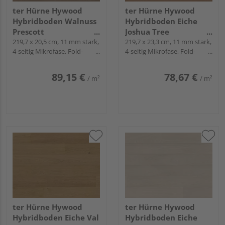
ter Hürne Hywood
ter Hürne Hywood
Hybridboden Walnuss
Hybridboden Eiche
Prescott
Joshua Tree
Landhausdiele lackiert
219,7 x 20,5 cm, 11 mm stark,
Landhausdiele lackiert
219,7 x 23,3 cm, 11 mm stark,
4-seitig Mikrofase, Fold-
4-seitig Mikrofase, Fold-
extramatt lebhaft -
extramatt natürlich -
Down
Down
CLASSIC COLLECTION
CLASSIC COLLECTION
89,15 €
78,67 €
/ m²
/ m²
ter Hürne Hywood
ter Hürne Hywood
Hybridboden Eiche Val
Hybridboden Eiche