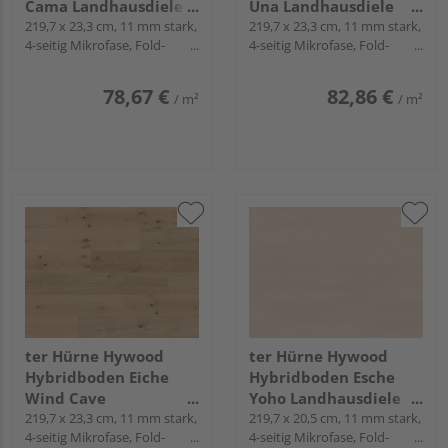
Cama Landhausdiele
Una Landhausdiele
lackiert extramatt
219,7 x 23,3 cm, 11 mm stark,
lackiert extramatt
219,7 x 23,3 cm, 11 mm stark,
4-seitig Mikrofase, Fold-
4-seitig Mikrofase, Fold-
natürlich - CLASSIC
ruhig - CLASSIC
Down
Down
COLLECTION
COLLECTION
78,67 €
82,86 €
/ m²
/ m²
ter Hürne Hywood
ter Hürne Hywood
Hybridboden Eiche
Hybridboden Esche
Wind Cave
Yoho Landhausdiele
Landhausdiele lackiert
219,7 x 23,3 cm, 11 mm stark,
lackiert extramatt
219,7 x 20,5 cm, 11 mm stark,
4-seitig Mikrofase, Fold-
4-seitig Mikrofase, Fold-
extramatt lebhaft -
ruhig - CLASSIC