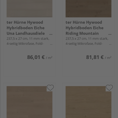
ter Hürne Hywood
ter Hürne Hywood
Hybridboden Eiche
Hybridboden Eiche
Una Landhausdiele
Riding Mountain
lackiert extramatt
237,5 x 27 cm, 11 mm stark,
Landhausdiele natur-
237,5 x 27 cm, 11 mm stark,
4-seitig Mikrofase, Fold-
4-seitig Mikrofase, Fold-
ruhig - Noblesse
geölt extramatt
Down
Down
Collection
lebhaft - Noblesse
Collection
86,01 €
81,81 €
/ m²
/ m²