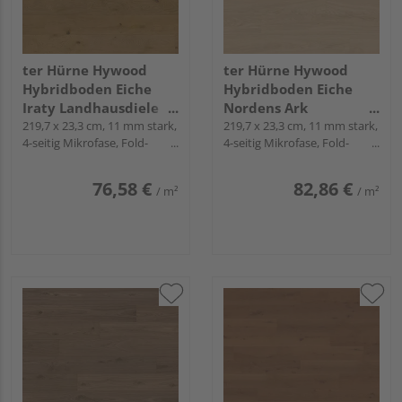
ter Hürne Hywood
ter Hürne Hywood
Hybridboden Eiche
Hybridboden Eiche
Iraty Landhausdiele
Nordens Ark
lackiert extramatt
219,7 x 23,3 cm, 11 mm stark,
Landhausdiele lackiert
219,7 x 23,3 cm, 11 mm stark,
4-seitig Mikrofase, Fold-
4-seitig Mikrofase, Fold-
lebhaft - CLASSIC
extramatt ruhig -
Down
Down
COLLECTION
CLASSIC COLLECTION
76,58 €
82,86 €
/ m²
/ m²