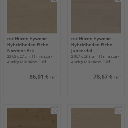
ter Hürne Hywood
ter Hürne Hywood
Hybridboden Eiche
Hybridboden Eiche
Nordens Ark
Junkerdal
Landhausdiele lackiert
237,5 x 27 cm, 11 mm stark,
Landhausdiele lackiert
219,7 x 23,3 cm, 11 mm stark,
4-seitig Mikrofase, Fold-
4-seitig Mikrofase, Fold-
extramatt natürlich -
extramatt ruhig -
Down
Down
Noblesse Collection
CLASSIC COLLECTION
86,01 €
78,67 €
/ m²
/ m²