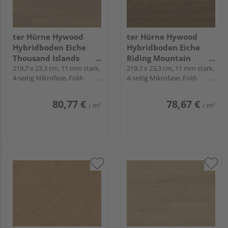
ter Hürne Hywood
ter Hürne Hywood
Hybridboden Eiche
Hybridboden Eiche
Thousand Islands
Riding Mountain
Landhausdiele natur-
219,7 x 23,3 cm, 11 mm stark,
Landhausdiele natur-
219,7 x 23,3 cm, 11 mm stark,
4-seitig Mikrofase, Fold-
4-seitig Mikrofase, Fold-
geölt extramatt ruhig -
geölt extramatt
Down
Down
CLASSIC COLLECTION
natürlich - CLASSIC
COLLECTION
80,77 €
78,67 €
/ m²
/ m²