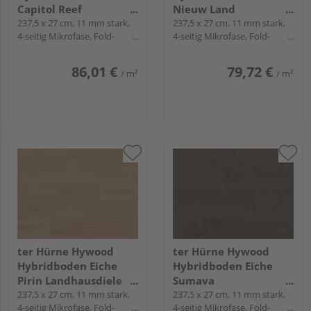
Capitol Reef
Nieuw Land
Landhausdiele lackiert
237,5 x 27 cm, 11 mm stark,
Landhausdiele lackiert
237,5 x 27 cm, 11 mm stark,
4-seitig Mikrofase, Fold-
4-seitig Mikrofase, Fold-
extramatt ruhig -
extramatt natürlich -
Down
Down
Noblesse Collection
Noblesse Collection
86,01 €
79,72 €
/ m²
/ m²
ter Hürne Hywood
ter Hürne Hywood
Hybridboden Eiche
Hybridboden Eiche
Pirin Landhausdiele
Sumava
lackiert extramatt
237,5 x 27 cm, 11 mm stark,
Landhausdiele lackiert
237,5 x 27 cm, 11 mm stark,
4-seitig Mikrofase, Fold-
4-seitig Mikrofase, Fold-
natürlich - Noblesse
extramatt natürlich -