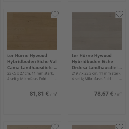
ter Hürne Hywood
ter Hürne Hywood
Hybridboden Eiche Val
Hybridboden Eiche
Cama Landhausdiele
Ordesa Landhausdiele
lackiert extramatt
237,5 x 27 cm, 11 mm stark,
lackiert extramatt
219,7 x 23,3 cm, 11 mm stark,
4-seitig Mikrofase, Fold-
4-seitig Mikrofase, Fold-
natürlich - Noblesse
ruhig - CLASSIC
Down
Down
Collection
COLLECTION
81,81 €
78,67 €
/ m²
/ m²