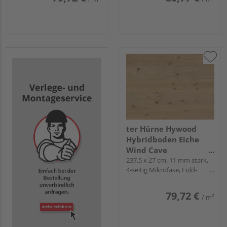
ter Hürne Hywood
Hybridboden Eiche
Wind Cave
Landhausdiele lackiert
237,5 x 27 cm, 11 mm stark,
4-seitig Mikrofase, Fold-
extramatt lebhaft -
Down
Noblesse Collection
79,72 €
/ m²