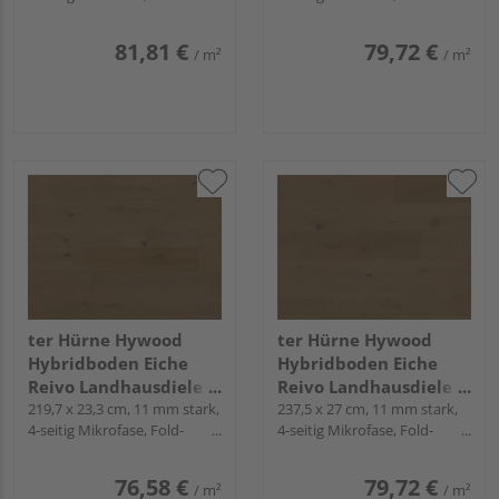
Down
Down
Collection
Noblesse Collection
81,81 €
79,72 €
/ m²
/ m²
ter Hürne Hywood
ter Hürne Hywood
Hybridboden Eiche
Hybridboden Eiche
Reivo Landhausdiele
Reivo Landhausdiele
lackiert extramatt
219,7 x 23,3 cm, 11 mm stark,
lackiert extramatt
237,5 x 27 cm, 11 mm stark,
4-seitig Mikrofase, Fold-
4-seitig Mikrofase, Fold-
natürlich - CLASSIC
lebhaft - Noblesse
Down
Down
COLLECTION
Collection
76,58 €
79,72 €
/ m²
/ m²