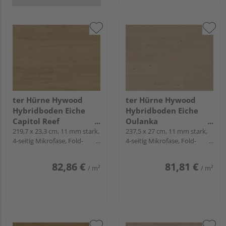
ter Hürne Hywood
ter Hürne Hywood
Hybridboden Eiche
Hybridboden Eiche
Capitol Reef
Oulanka
Landhausdiele lackiert
219,7 x 23,3 cm, 11 mm stark,
Landhausdiele lackiert
237,5 x 27 cm, 11 mm stark,
4-seitig Mikrofase, Fold-
4-seitig Mikrofase, Fold-
extramatt ruhig -
extramatt natürlich -
Down
Down
CLASSIC COLLECTION
Noblesse Collection
82,86 €
81,81 €
/ m²
/ m²