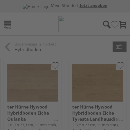
Mein Standort:
Jetzt angeben
Bodenbeläge
Parkett
Hybridböden
ter Hürne Hywood
ter Hürne Hywood
Hybridboden Eiche
Hybridboden Eiche
Oulanka
Tyresta Landhausdiele
Landhausdiele lackiert
219,7 x 23,3 cm, 11 mm stark,
lackiert extramatt
237,5 x 27 cm, 11 mm stark,