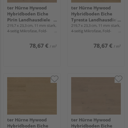
ter Hürne Hywood
ter Hürne Hywood
Hybridboden Eiche
Hybridboden Eiche
Pirin Landhausdiele
Tyresta Landhausdiele
lackiert extramatt
219,7 x 23,3 cm, 11 mm stark,
lackiert extramatt
219,7 x 23,3 cm, 11 mm stark,
4-seitig Mikrofase, Fold-
4-seitig Mikrofase, Fold-
natürlich - CLASSIC
natürlich - CLASSIC
Down
Down
COLLECTION
COLLECTION
78,67 €
78,67 €
/ m²
/ m²
ter Hürne Hywood
ter Hürne Hywood
Hybridboden Eiche
Hybridboden Eiche