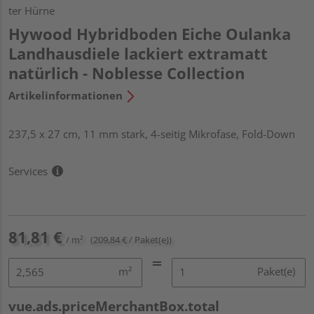
ter Hürne
Hywood Hybridboden Eiche Oulanka
Landhausdiele lackiert extramatt
natürlich - Noblesse Collection
Artikelinformationen
237,5 x 27 cm, 11 mm stark, 4-seitig Mikrofase, Fold-Down
Services
81,81 €
/ m²
(209,84 € / Paket(e))
m²
Paket(e)
vue.ads.priceMerchantBox.total