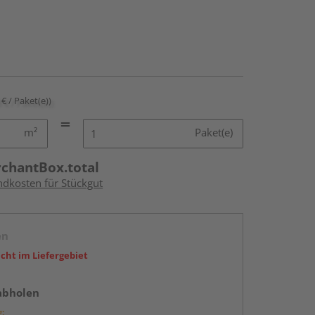
 € / Paket(e))
m²
Paket(e)
rchantBox.total
ndkosten für Stückgut
en
icht im Liefergebiet
abholen
g: