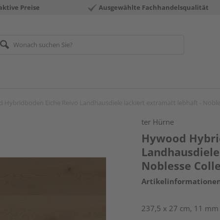
aktive Preise
Ausgewählte Fachhandelsqualität
Hybridboden Eiche Reivo Landhausdiele lackiert extramatt lebhaft - Noble
ter Hürne
Hywood Hybri
Landhausdiele 
Noblesse Coll
Artikelinformatione
237,5 x 27 cm, 11 mm s