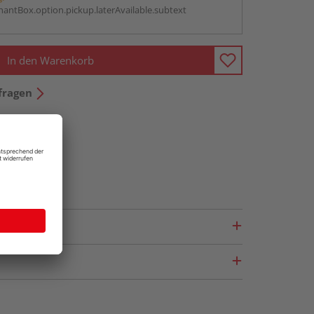
antBox.option.pickup.laterAvailable.subtext
In den Warenkorb
fragen