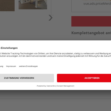
vue.ads.priceMerch
Komplettangebot an