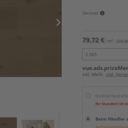
Services
79,72 €
/ m²
(204,48
vue.ads.priceMe
inkl. MwSt.
zzgl. Versa
Online bestell
Ihr Standort ist n
Beim Händler 
Auf Vorbestellun