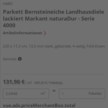
HARO
Parkett Bernsteineiche Landhausdiele
lackiert Markant naturaDur - Serie
4000
Artikelinformationen
220 x 17,3 cm, 13,5 mm stark, gebürstet, 4-seitig, Fold-Down
Services
131,90 €
/ m²
(401,61 € / Paket(e))
m²
Paket(e)
vue.ads.priceMerchantBox.total