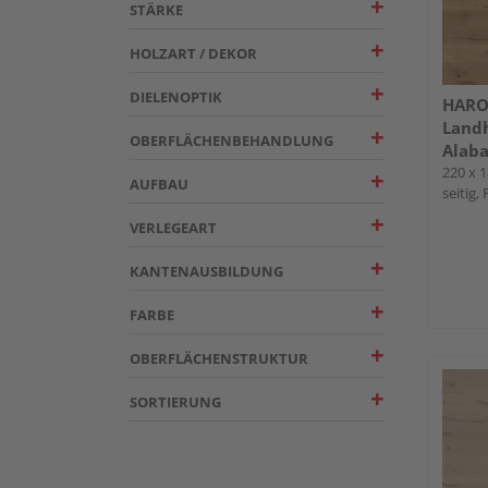
STÄRKE
HOLZART / DEKOR
DIELENOPTIK
HARO 
Landh
OBERFLÄCHENBEHANDLUNG
Alaba
2500
220 x 1
AUFBAU
seitig,
VERLEGEART
KANTENAUSBILDUNG
FARBE
OBERFLÄCHENSTRUKTUR
SORTIERUNG