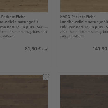
Parkett Eiche
HARO Parkett Eiche
ausdiele natur-geölt
Landhausdiele natur-geöl
ma naturaLin plus - Serie
Exklusiv naturaLin plus - S
8 cm, 13,5 mm stark, gebürstet, 4-
4000
220 x 18 cm, 13,5 mm stark, gebür
 Fold-Down
seitig, Fold-Down
81,90 €
141,90
/ m²