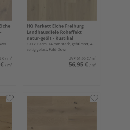
Eiche
HQ Parkett Eiche Freiburg
-
Landhausdiele Roheffekt
natur-geölt - Rustikal
Down
190 x 19 cm, 14 mm stark, gebürstet, 4-
seitig gefast, Fold-Down
5 €
/ m²
UVP
61,95 €
/ m²
 €
56,95 €
/ m²
/ m²