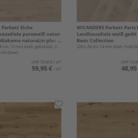
Parkett Eiche
WICANDERS Parkett Paris 
ausdiele puroweiß natur-
Landhausdiele weiß geölt 
 Alabama naturaLin plus -
Basic Collection
 2500
8 cm, 12 mm stark, gebürstet, 2-
220 x 26 cm, 14 mm stark, Fold-
 Fold-Down
UVP
73,90 €
/ m²
UVP
72,9
59,95 €
48,95
/ m²