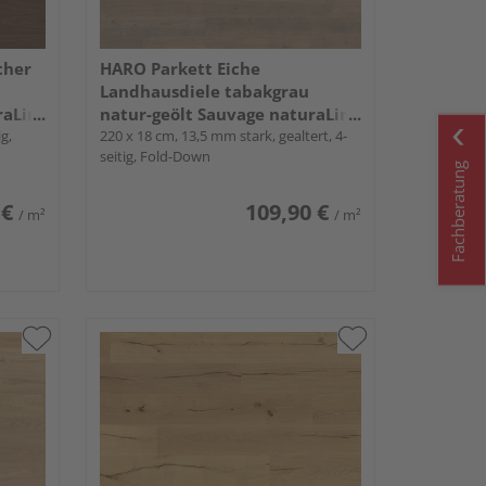
cher
HARO Parkett Eiche
Landhausdiele tabakgrau
raLin
natur-geölt Sauvage naturaLin
g,
plus - Serie 4000
220 x 18 cm, 13,5 mm stark, gealtert, 4-
seitig, Fold-Down
Fachberatung
 €
109,90 €
/ m²
/ m²