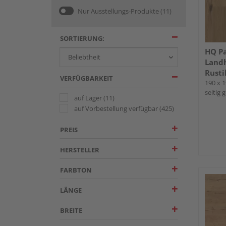
Nur Ausstellungs-Produkte
(11)
SORTIERUNG:
HQ Pa
Landh
Rusti
VERFÜGBARKEIT
190 x 1
seitig 
auf Lager
(11)
auf Vorbestellung verfügbar
(425)
PREIS
HERSTELLER
FARBTON
LÄNGE
BREITE