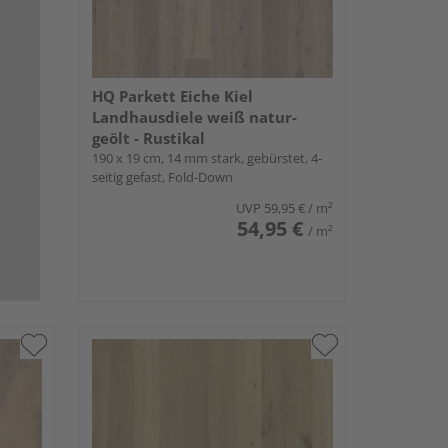
HQ Parkett Eiche Kiel
Landhausdiele weiß natur-
geölt - Rustikal
190 x 19 cm, 14 mm stark, gebürstet, 4-
seitig gefast, Fold-Down
UVP
59,95 €
/ m²
54,95 €
/ m²