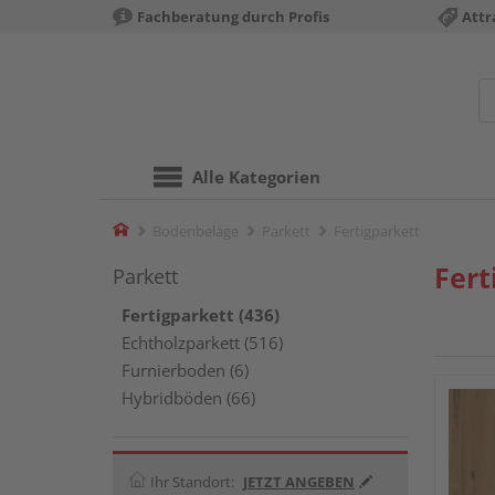
Fachberatung durch Profis
Attr
Alle Kategorien
Home
Bodenbeläge
Parkett
Fertigparkett
Fert
Parkett
Fertigparkett (436)
Echtholzparkett (516)
Furnierboden (6)
Hybridböden (66)
Ihr Standort:
JETZT ANGEBEN