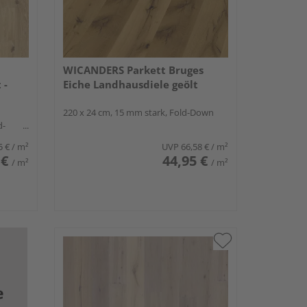
WICANDERS Parkett Bruges
 -
Eiche Landhausdiele geölt
220 x 24 cm, 15 mm stark, Fold-Down
d-
5 €
/ m²
UVP
66,58 €
/ m²
 €
44,95 €
/ m²
/ m²