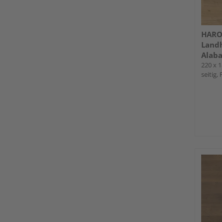
HARO 
Landh
Alaba
4000
220 x 1
seitig,