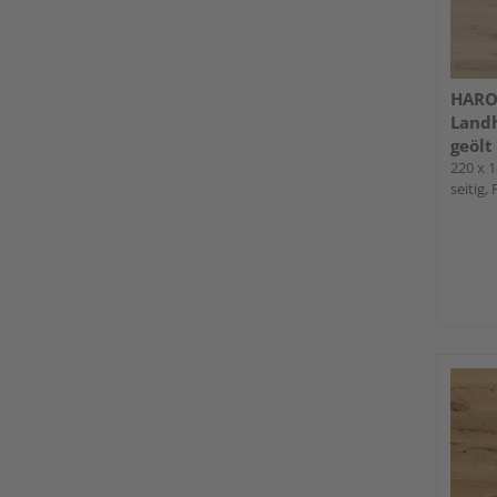
HARO 
Landh
geölt
Serie
220 x 1
seitig,