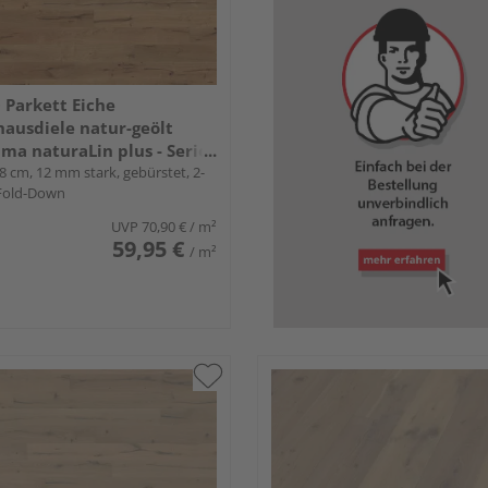
Parkett Eiche
ausdiele natur-geölt
ma naturaLin plus - Serie
8 cm, 12 mm stark, gebürstet, 2-
 Fold-Down
UVP
70,90 €
/ m²
59,95 €
/ m²