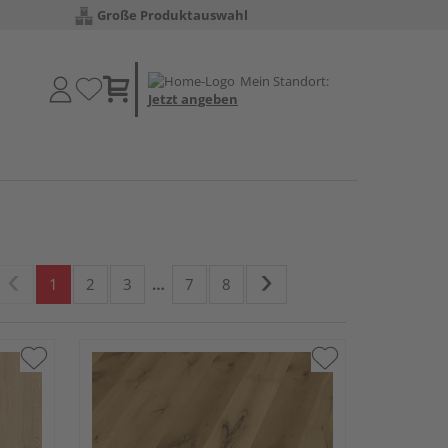
Große Produktauswahl
Mein Standort:
Jetzt angeben
1
2
3
…
7
8