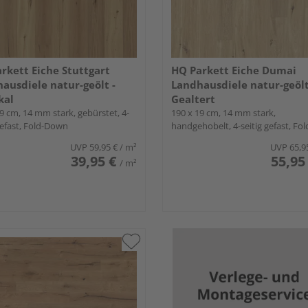
rkett Eiche Stuttgart
HQ Parkett Eiche Dumai
ausdiele natur-geölt -
Landhausdiele natur-geölt
kal
Gealtert
9 cm, 14 mm stark, gebürstet, 4-
190 x 19 cm, 14 mm stark,
gefast, Fold-Down
handgehobelt, 4-seitig gefast, Fol
Down
UVP
59,95 €
/ m²
UVP
65,9
39,95 €
55,95
/ m²