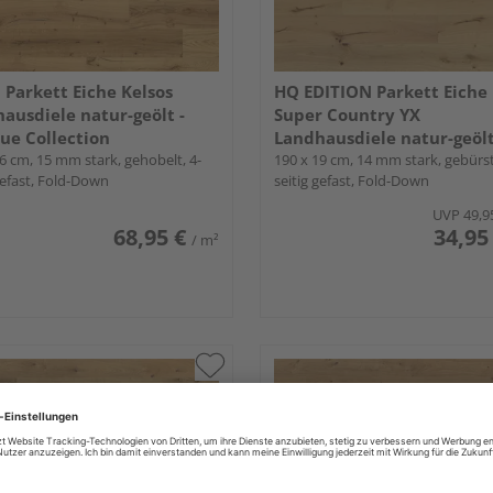
 Parkett Eiche Kelsos
HQ EDITION Parkett Eiche
ausdiele natur-geölt -
Super Country YX
ue Collection
Landhausdiele natur-geöl
6 cm, 15 mm stark, gehobelt, 4-
190 x 19 cm, 14 mm stark, gebürst
gefast, Fold-Down
seitig gefast, Fold-Down
UVP
49,9
68,95 €
34,95
/ m²