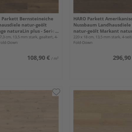
Parkett Bernsteineiche
HARO Parkett Amerikanis
ausdiele natur-geölt
Nussbaum Landhausdiele
ge naturaLin plus - Serie
natur-geölt Markant natu
7,3 cm, 13,5 mm stark, gealtert, 4-
plus - Serie 4000
220 x 18 cm, 13,5 mm stark, 4-seiti
 Fold-Down
Fold-Down
108,90 €
296,90
/ m²