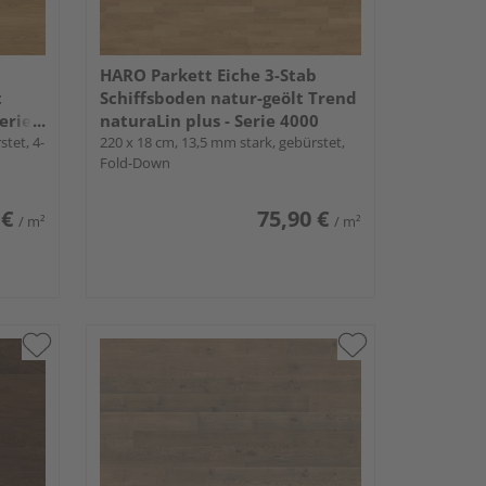
HARO Parkett Eiche 3-Stab
t
Schiffsboden natur-geölt Trend
erie
naturaLin plus - Serie 4000
stet, 4-
220 x 18 cm, 13,5 mm stark, gebürstet,
Fold-Down
 €
75,90 €
/ m²
/ m²