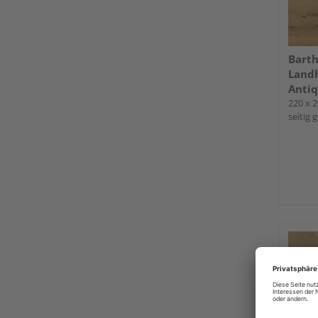
Barth
Landh
Antiq
220 x 2
seitig 