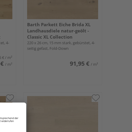
Barth Parkett Eiche Brida XL
Landhausdiele natur-geölt -
t
Classic XL Collection
et, 4-
220 x 26 cm, 15 mm stark, gebürstet, 4-
seitig gefast, Fold-Down
5 €
/ m²
 €
91,95 €
/ m²
/ m²