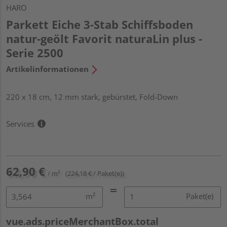
HARO
Parkett Eiche 3-Stab Schiffsboden
natur-geölt Favorit naturaLin plus -
Serie 2500
Artikelinformationen
220 x 18 cm, 12 mm stark, gebürstet, Fold-Down
Services
62,90 €
/ m²
(224,18 € / Paket(e))
m²
Paket(e)
vue.ads.priceMerchantBox.total