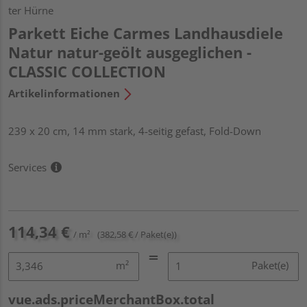
ter Hürne
Parkett Eiche Carmes Landhausdiele
Natur natur-geölt ausgeglichen -
CLASSIC COLLECTION
Artikelinformationen
239 x 20 cm, 14 mm stark, 4-seitig gefast, Fold-Down
Services
114,34 €
/ m²
(382,58 € / Paket(e))
m²
Paket(e)
vue.ads.priceMerchantBox.total