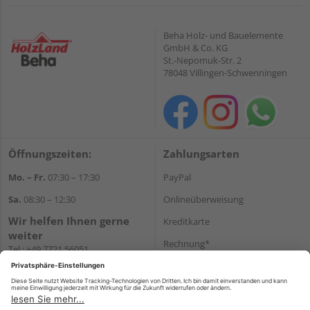
Beha Holz- und Bauelemente
GmbH & Co. KG
St.-Nepomuk-Str. 2
78048 Villingen-Schwenningen
Öffnungszeiten:
Zahlungsarten
Mo. – Fr.
07:30 – 17:30
PayPal
Sa.
08:30 – 12:30
Onlineüberweisung
Wir helfen Ihnen gerne
Kreditkarte
weiter
Rechnung*
Tel.:
+49 7721 56051
E-Mail:
onlineshop@holzland-
*Bonität vorausgesetzt
beha.de
Versand
WhatsApp
Versandkosten