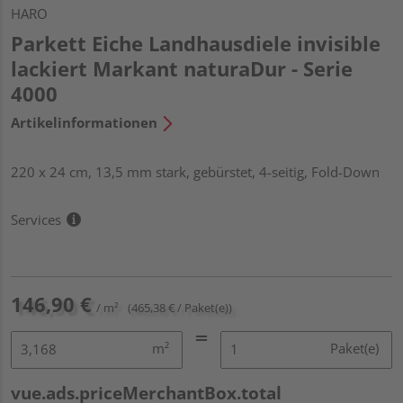
HARO
Parkett Eiche Landhausdiele invisible
lackiert Markant naturaDur - Serie
4000
Artikelinformationen
220 x 24 cm, 13,5 mm stark, gebürstet, 4-seitig, Fold-Down
Services
146,90 €
/ m²
(465,38 € / Paket(e))
m²
Paket(e)
vue.ads.priceMerchantBox.total