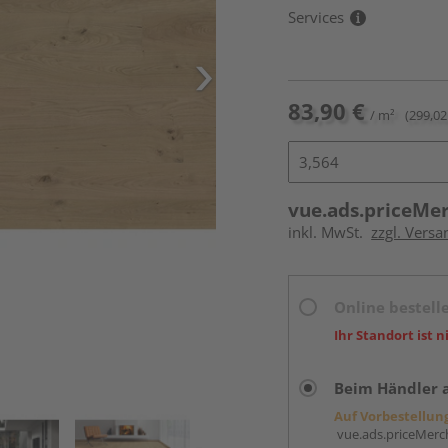
Services
83,90 €
/ m²
(299,02
vue.ads.priceMe
inkl. MwSt.
zzgl. Versa
Online bestell
Ihr Standort ist n
Beim Händler 
Auf Vorbestellun
vue.ads.priceMerch