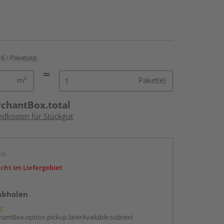
 € / Paket(e))
m²
Paket(e)
rchantBox.total
ndkosten für Stückgut
en
icht im Liefergebiet
abholen
g:
antBox.option.pickup.laterAvailable.subtext