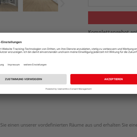
Komplettangebot an
Sie einen unserer vordefinierten Räume aus und erhalten Sie ei