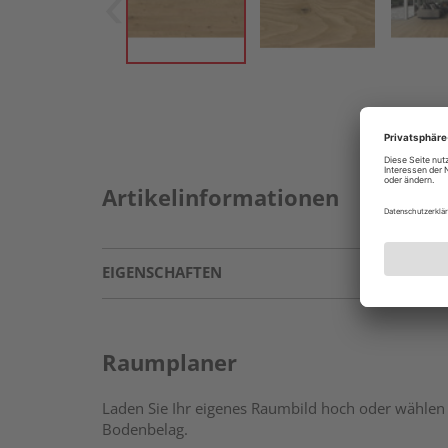
Artikelinformationen
EIGENSCHAFTEN
Raumplaner
Laden Sie Ihr eigenes Raumbild hoch oder wählen 
Bodenbelag.