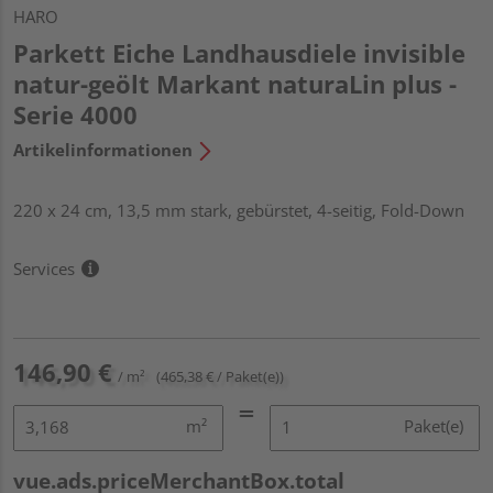
HARO
Parkett Eiche Landhausdiele invisible
natur-geölt Markant naturaLin plus -
Serie 4000
Artikelinformationen
220 x 24 cm, 13,5 mm stark, gebürstet, 4-seitig, Fold-Down
Services
146,90 €
/ m²
(465,38 € / Paket(e))
m²
Paket(e)
vue.ads.priceMerchantBox.total