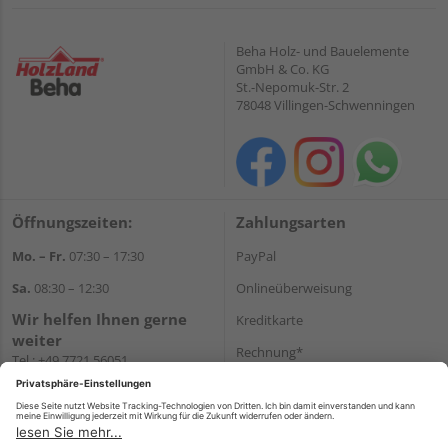
Beha Holz- und Bauelemente
GmbH & Co. KG
St.-Nepomuk-Str. 2
78048 Villingen-Schwenningen
Öffnungszeiten:
Zahlungsarten
Mo. – Fr.
07:30 – 17:30
PayPal
Sa.
08:30 – 12:30
Onlineüberweisung
Wir helfen Ihnen gerne
Kreditkarte
weiter
Rechnung*
Tel.:
+49 7721 56051
E-Mail:
onlineshop@holzland-
*Bonität vorausgesetzt
beha.de
Versand
WhatsApp
Versandkosten