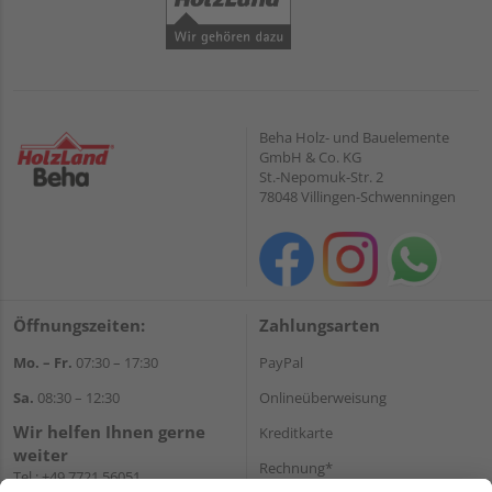
Beha Holz- und Bauelemente
GmbH & Co. KG
St.-Nepomuk-Str. 2
78048 Villingen-Schwenningen
Öffnungszeiten:
Zahlungsarten
Mo. – Fr.
07:30 – 17:30
PayPal
Sa.
08:30 – 12:30
Onlineüberweisung
Wir helfen Ihnen gerne
Kreditkarte
weiter
Rechnung*
Tel.:
+49 7721 56051