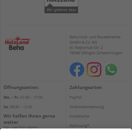
Beha Holz- und Bauelemente
GmbH & Co. KG
St.-Nepomuk-Str. 2
78048 Villingen-Schwenningen
Öffnungszeiten:
Zahlungsarten
Mo. – Fr.
07:30 – 17:30
PayPal
Sa.
08:30 – 12:30
Onlineüberweisung
Wir helfen Ihnen gerne
Kreditkarte
weiter
Rechnung*
Tel.:
+49 7721 56051