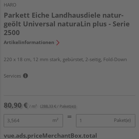
HARO
Parkett Eiche Landhausdiele natur-
geölt Universal naturaLin plus - Serie
2500
Artikelinformationen
220 x 18 cm, 12 mm stark, gebürstet, 2-seitig, Fold-Down
Services
80,90 €
/ m²
(288,33 € / Paket(e))
m²
Paket(e)
vue.ads.priceMerchantBox.total