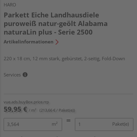
HARO
Parkett Eiche Landhausdiele
puroweiß natur-geölt Alabama
naturaLin plus - Serie 2500
Artikelinformationen
220 x 18 cm, 12 mm stark, gebürstet, 2-seitig, Fold-Down
Services
vue.ads.buyBox.price.rrp
59,95 €
/ m²
(213,66 € / Paket(e))
m²
Paket(e)