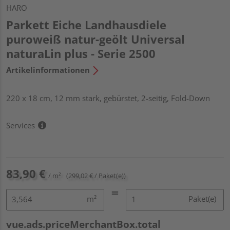
HARO
Parkett Eiche Landhausdiele
puroweiß natur-geölt Universal
naturaLin plus - Serie 2500
Artikelinformationen
220 x 18 cm, 12 mm stark, gebürstet, 2-seitig, Fold-Down
Services
83,90 €
/ m²
(299,02 € / Paket(e))
m²
Paket(e)
vue.ads.priceMerchantBox.total