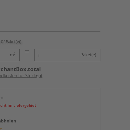
 € / Paket(e))
m²
Paket(e)
rchantBox.total
ndkosten für Stückgut
en
icht im Liefergebiet
abholen
g: