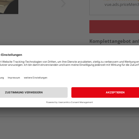
vue.ads.priceMerch
Komplettangebot an