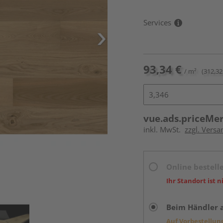
Services
93,34 €
/ m²
(312,32
vue.ads.priceMe
inkl. MwSt.
zzgl. Versa
Online bestell
Ihr Standort ist n
Beim Händler 
Auf Vorbestellun