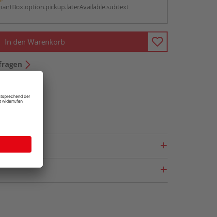
antBox.option.pickup.laterAvailable.subtext
In den Warenkorb
fragen