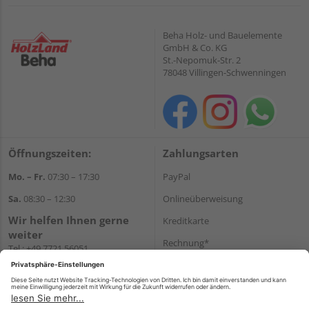
Beha Holz- und Bauelemente
GmbH & Co. KG
St.-Nepomuk-Str. 2
78048 Villingen-Schwenningen
Öffnungszeiten:
Zahlungsarten
Mo. – Fr.
07:30 – 17:30
PayPal
Sa.
08:30 – 12:30
Onlineüberweisung
Wir helfen Ihnen gerne
Kreditkarte
weiter
Rechnung*
Tel.:
+49 7721 56051
E-Mail:
onlineshop@holzland-
*Bonität vorausgesetzt
beha.de
Versand
WhatsApp
Versandkosten