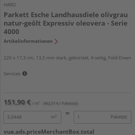
HARO
Parkett Esche Landhausdiele olivgrau
natur-geölt Expressiv oleovera - Serie
4000
Artikelinformationen
220 x 17,3 cm, 13,5 mm stark, gebürstet, 4-seitig, Fold-Down
Services
151,90 €
/ m²
(462,51 € / Paket(e))
m²
Paket(e)
vue.ads.priceMerchantBox.total