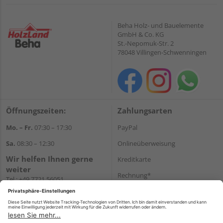
Beha Holz- und Bauelemente
GmbH & Co. KG
St.-Nepomuk-Str. 2
78048 Villingen-Schwenningen
Öffnungszeiten:
Zahlungsarten
Mo. – Fr.
07:30 – 17:30
PayPal
Sa.
08:30 – 12:30
Onlineüberweisung
Wir helfen Ihnen gerne
Kreditkarte
weiter
Rechnung*
Tel.:
+49 7721 56051
E-Mail:
onlineshop@holzland-
*Bonität vorausgesetzt
beha.de
Versand
WhatsApp
Versandkosten