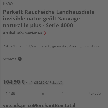
HARO
Parkett Raucheiche Landhausdiele
invisible natur-geölt Sauvage
naturaLin plus - Serie 4000
Artikelinformationen
220 x 18 cm, 13,5 mm stark, gebürstet, 4-seitig, Fold-Down
Services
104,90 €
/ m²
(332,32 € / Paket(e))
m²
Paket(e)
vue.ads.priceMerchantBox.total