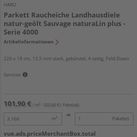
HARO
Parkett Raucheiche Landhausdiele
natur-geölt Sauvage naturaLin plus -
Serie 4000
Artikelinformationen
220 x 18 cm, 13,5 mm stark, gebürstet, 4-seitig, Fold-Down
Services
101,90 €
/ m²
(322,82 € / Paket(e))
m²
Paket(e)
vue.ads.priceMerchantBox.total