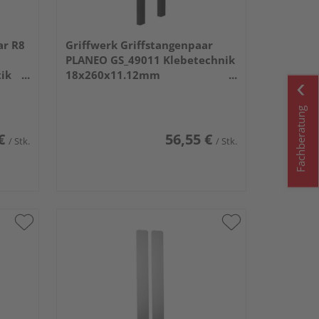
ar R8
Griffwerk Griffstangenpaar
PLANEO GS_49011 Klebetechnik
ik
18x260x11.12mm
Graphitschwarz
Fachberatung
€
56,55 €
/ Stk.
/ Stk.