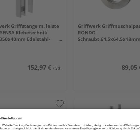
werk Griffstange m. leiste
Griffwerk Griffmuschelpa
SENSA Klebetechnik
RONDO
x350x40mm Edelstahl-
Schraubt.64.5x64.5x18m
 ma.
Edelst. ma.
152,97 €
89,05 
/ Stk.