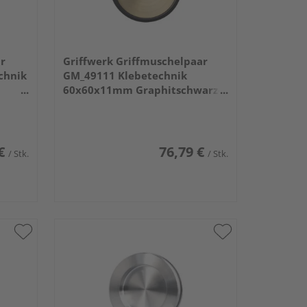
ar
Griffwerk Griffmuschelpaar
chnik
GM_49111 Klebetechnik
60x60x11mm Graphitschwarz-
Messing
€
76,79 €
/ Stk.
/ Stk.