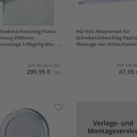
hiebetürbeschlag Pasito
HQ Holz-Adapterset für
-Einzug 2000mm
Schiebetürbeschlag Pasito
ontage 1-flügelig Max.
Montage von Holzschiebe
Edelstahl matt-Optik
(inkl. Bodenführung Holz)
UVP
381,95 €
/ Stk.
UVP
109,95
299,95 €
87,95 
/ Stk.