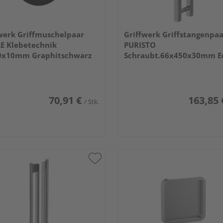
werk Griffmuschelpaar
Griffwerk Griffstangenpa
E Klebetechnik
PURISTO
0x10mm Graphitschwarz
Schraubt.66x450x30mm Ed
ma.
70,91 €
163,85 
/ Stk.