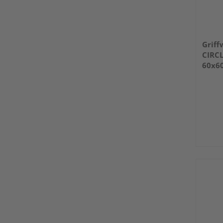
Griff
CIRCL
60x6
ma.