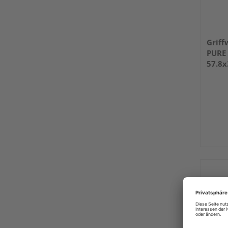
Griff
PURE 
57.8
Optik