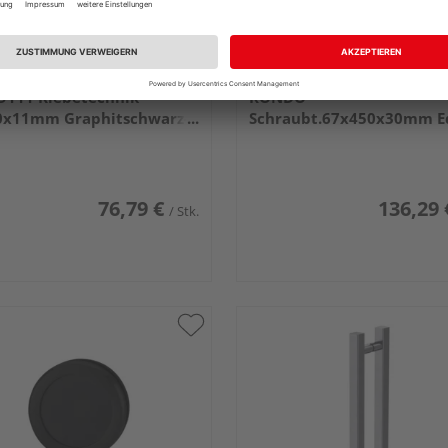
werk Griffmuschelpaar
Griffwerk Griffstangenpa
9111 Klebetechnik
RONDO
0x11mm Graphitschwarz-
Schraubt.67x450x30mm Ed
er
ma.
76,79 €
136,29 
/ Stk.