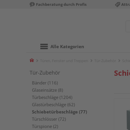
Fachberatung durch Profis
Attr
Alle Kategorien
Home
Türen, Fenster und Treppen
Tür-Zubehör
Schi
Schi
Tür-Zubehör
Bänder (116)
Glaseinsätze (8)
Türbeschläge (1204)
Glastürbeschläge (62)
Schiebetürbeschläge (77)
Türschlösser (72)
Türspione (2)