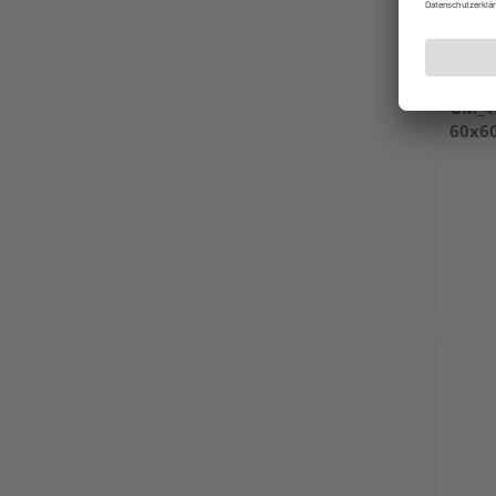
Griff
GM_4
60x6
Kupf