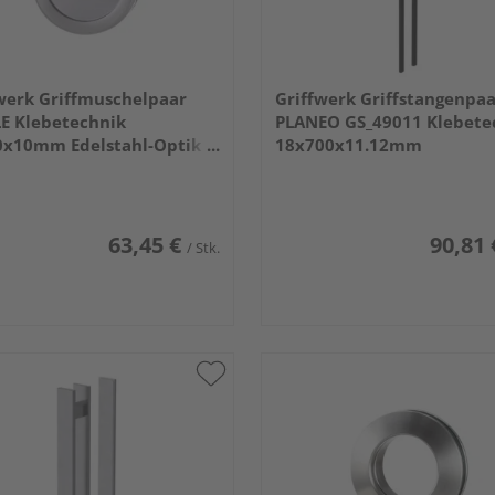
werk Griffmuschelpaar
Griffwerk Griffstangenpa
E Klebetechnik
PLANEO GS_49011 Klebete
0x10mm Edelstahl-Optik
18x700x11.12mm
Graphitschwarz
63,45 €
90,81 
/ Stk.