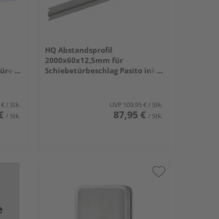
HQ Abstandsprofil
2000x60x12,5mm für
türen
Schiebetürbeschlag Pasito inkl.
verlängerte Endkappen
 €
/ Stk.
UVP
109,95 €
/ Stk.
€
87,95 €
/ Stk.
/ Stk.