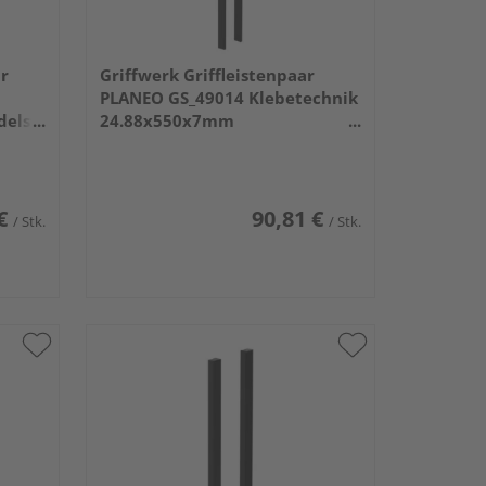
ar
Griffwerk Griffleistenpaar
PLANEO GS_49014 Klebetechnik
elst.
24.88x550x7mm
Graphitschwarz
€
90,81 €
/ Stk.
/ Stk.