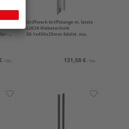
ar
Griffwerk Griffstange m. leiste
LUCIA Klebetechnik
elst.
56.1x450x25mm Edelst. ma.
€
131,58 €
/ Stk.
/ Stk.