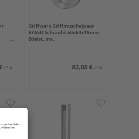
ar
Griffwerk Griffmuschelpaar
BASSO Schraubt.60x60x19mm
m
Edelst. ma.
€
82,05 €
/ Stk.
/ Stk.