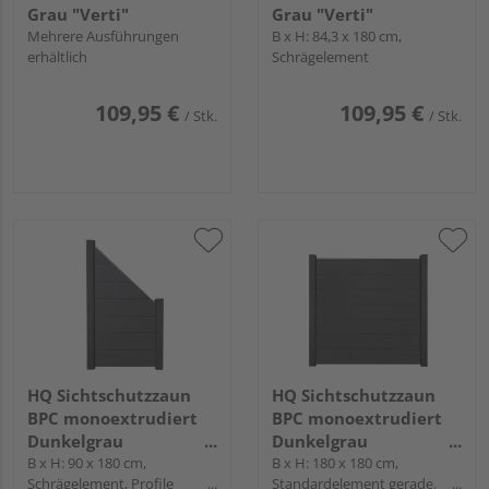
Grau "Verti"
Grau "Verti"
Mehrere Ausführungen
B x H: 84,3 x 180 cm,
erhältlich
Schrägelement
109,95 €
109,95 €
/ Stk.
/ Stk.
HQ Sichtschutzzaun
HQ Sichtschutzzaun
BPC monoextrudiert
BPC monoextrudiert
Dunkelgrau
Dunkelgrau
"TudoLargo"
B x H: 90 x 180 cm,
"TudoLargo"
B x H: 180 x 180 cm,
Schrägelement, Profile
Standardelement gerade,