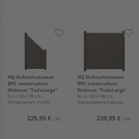
HQ Sichtschutzzaun
HQ Sichtschutzzaun
BPC coextrudiert
BPC coextrudiert
Walnuss "TudoLargo"
Walnuss "TudoLargo"
B x H: 90 x 180 cm,
B x H: 180 x 180 cm,
Schrägelement, Profile
Standardelement gerade,
Anthrazit
Profile Anthrazit
225,95 €
239,95 €
/ Stk.
/ Stk.