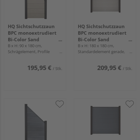
HQ Sichtschutzzaun
HQ Sichtschutzzaun
BPC monoextrudiert
BPC monoextrudiert
Bi-Color Sand
Bi-Color Sand
"TudoLargo"
B x H: 90 x 180 cm,
"TudoLargo"
B x H: 180 x 180 cm,
Schrägelement, Profile
Standardelement gerade,
Anthrazit
Profile Anthrazit
195,95 €
209,95 €
/ Stk.
/ Stk.