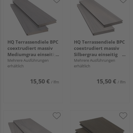
HQ Terrassendiele BPC
HQ Terrassendiele BPC
coextrudiert massiv
coextrudiert massiv
Mediumgrau einseitig
Silbergrau einseitig
Holzstruktur, einseitig
Mehrere Ausführungen
Holzstruktur, einseitig
Mehrere Ausführungen
erhältlich
erhältlich
individuell
individuell
strukturiert,
strukturiert,
längsseitige Nut,
längsseitige Nut,
15,50 €
15,50 €
/ lfm
/ lfm
AreaPico - 20 x 140
AreaPico - 20 x 140
mm
mm