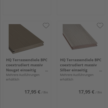
PrimoMax+ - 20 x 210
Primo+ - 20 x 140 mm
mm
HQ Terrassendiele BPC
HQ Terrassendiele BPC
coextrudiert massiv
coextrudiert massiv
Nougat einseitig
Silber einseitig
Holzstruktur,
Mehrere Ausführungen
Holzstruktur,
Mehrere Ausführungen
erhältlich
erhältlich
längsseitige Nut,
längsseitige Nut,
TuraPico - 21 x 140
TuraPico - 21 x 140
mm
mm
17,95 €
17,95 €
/ lfm
/ lfm