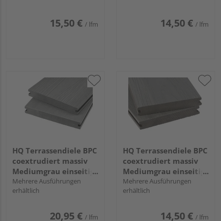
mm
strukturiert,
längsseitige Nut,
15,50 €
14,50 €
/ lfm
/ lfm
Primo+ - 20 x 140 mm
HQ Terrassendiele BPC
HQ Terrassendiele BPC
coextrudiert massiv
coextrudiert massiv
Mediumgrau einseitig
Mediumgrau einseitig
Holzstruktur, einseitig
Mehrere Ausführungen
Holzstruktur, einseitig
Mehrere Ausführungen
erhältlich
erhältlich
individuell
individuell
strukturiert,
strukturiert,
längsseitige Nut,
längsseitige Nut,
20,95 €
14,50 €
/ lfm
/ lfm