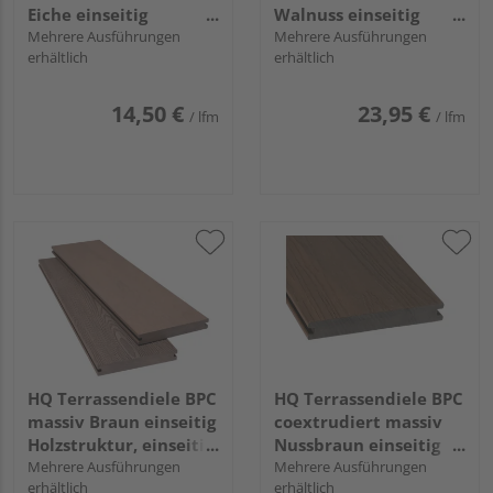
Eiche einseitig
Walnuss einseitig
Holzstruktur, einseitig
Mehrere Ausführungen
Holzstruktur, einseitig
Mehrere Ausführungen
erhältlich
erhältlich
individuell
geriffelt, längsseitige
strukturiert,
Nut, Area - 20 x 210
längsseitige Nut,
mm
14,50 €
23,95 €
/ lfm
/ lfm
Primo+ - 20 x 140 mm
HQ Terrassendiele BPC
HQ Terrassendiele BPC
massiv Braun einseitig
coextrudiert massiv
Holzstruktur, einseitig
Nussbraun einseitig
gebürstet, längsseitige
Mehrere Ausführungen
Holzstruktur, einseitig
Mehrere Ausführungen
erhältlich
erhältlich
Nut, Nodos - 20 x 140
individuell