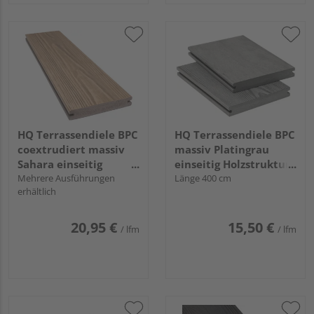
HQ Terrassendiele BPC
HQ Terrassendiele BPC
coextrudiert massiv
massiv Platingrau
Sahara einseitig
einseitig Holzstruktur,
Holzstruktur,
Mehrere Ausführungen
einseitig gebürstet,
Länge 400 cm
erhältlich
längsseitige Nut,
längsseitige Nut,
TuraPico - 23 x 140
Nodos - 20 x 140 mm
mm
20,95 €
15,50 €
/ lfm
/ lfm