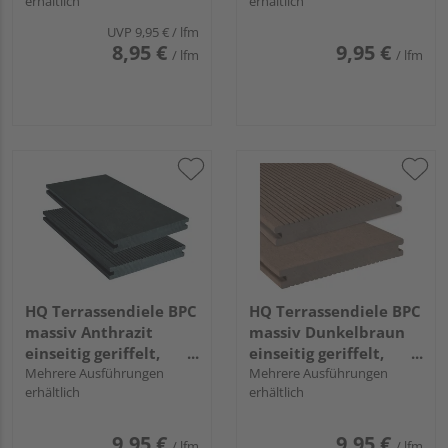
erhältlich
erhältlich
längsseitige Nut, Miru
Miru - 20 x 140 mm
- 20 x 140 mm
UVP
9,95 €
/ lfm
8,95 €
9,95 €
/ lfm
/ lfm
HQ Terrassendiele BPC
HQ Terrassendiele BPC
massiv Anthrazit
massiv Dunkelbraun
einseitig geriffelt,
einseitig geriffelt,
einseitig glatt,
Mehrere Ausführungen
einseitig glatt,
Mehrere Ausführungen
erhältlich
erhältlich
längsseitige Nut, Miru
längsseitige Nut, Miru
- 20 x 140 mm
- 20 x 140 mm
9,95 €
9,95 €
/ lfm
/ lfm