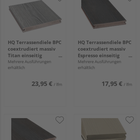
HQ Terrassendiele BPC
HQ Terrassendiele BPC
coextrudiert massiv
coextrudiert massiv
Titan einseitig
Espresso einseitig
Holzstruktur,
Mehrere Ausführungen
Holzstruktur,
Mehrere Ausführungen
erhältlich
erhältlich
längsseitige Nut, Tura -
längsseitige Nut,
21 x 190 mm
TuraPico - 21 x 140
mm
23,95 €
17,95 €
/ lfm
/ lfm