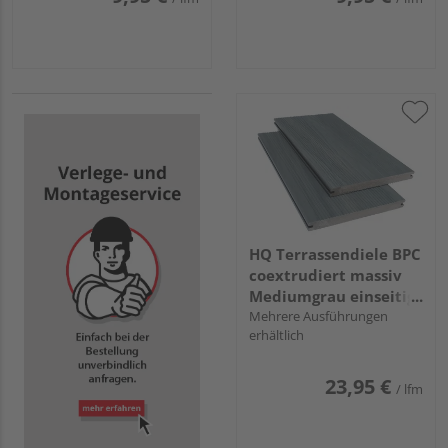
HQ Terrassendiele BPC
coextrudiert massiv
Mediumgrau einseitig
Holzstruktur, einseitig
Mehrere Ausführungen
erhältlich
geriffelt, längsseitige
Nut, Area - 20 x 210
mm
23,95 €
/ lfm