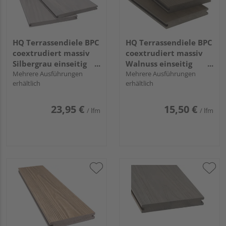
HQ Terrassendiele BPC
HQ Terrassendiele BPC
coextrudiert massiv
coextrudiert massiv
Silbergrau einseitig
Walnuss einseitig
Holzstruktur, einseitig
Mehrere Ausführungen
Holzstruktur, einseitig
Mehrere Ausführungen
erhältlich
erhältlich
geriffelt, längsseitige
individuell
Nut, Area - 20 x 210
strukturiert,
mm
längsseitige Nut,
23,95 €
15,50 €
/ lfm
/ lfm
AreaPico - 20 x 140
mm