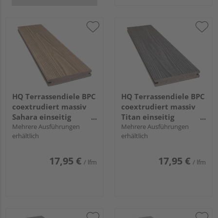
HQ Terrassendiele BPC
HQ Terrassendiele BPC
coextrudiert massiv
coextrudiert massiv
Sahara einseitig
Titan einseitig
Holzstruktur,
Mehrere Ausführungen
Holzstruktur,
Mehrere Ausführungen
erhältlich
erhältlich
längsseitige Nut,
längsseitige Nut,
TuraPico - 21 x 140
TuraPico - 21 x 140
mm
mm
17,95 €
17,95 €
/ lfm
/ lfm