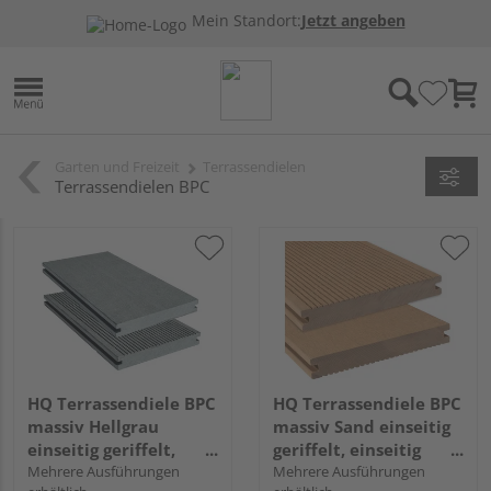
Mein Standort:
Jetzt angeben
Garten und Freizeit
Terrassendielen
Terrassendielen BPC
HQ Terrassendiele BPC
HQ Terrassendiele BPC
massiv Hellgrau
massiv Sand einseitig
einseitig geriffelt,
geriffelt, einseitig
einseitig glatt,
Mehrere Ausführungen
glatt, längsseitige Nut,
Mehrere Ausführungen