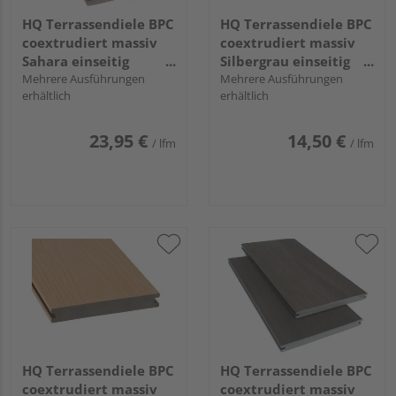
HQ Terrassendiele BPC
HQ Terrassendiele BPC
coextrudiert massiv
coextrudiert massiv
Sahara einseitig
Silbergrau einseitig
Holzstruktur,
Mehrere Ausführungen
Holzstruktur, einseitig
Mehrere Ausführungen
erhältlich
erhältlich
längsseitige Nut, Tura -
individuell
21 x 190 mm
strukturiert,
längsseitige Nut,
23,95 €
14,50 €
/ lfm
/ lfm
Primo+ - 20 x 140 mm
HQ Terrassendiele BPC
HQ Terrassendiele BPC
coextrudiert massiv
coextrudiert massiv