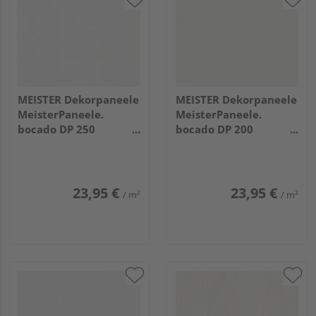
MEISTER Dekorpaneele
MEISTER Dekorpaneele
MeisterPaneele.
MeisterPaneele.
bocado DP 250
bocado DP 200
1280x250x12mm 4074
3300x200x12mm 324
Whiteline
Uni weiß glänzend DF
23,95 €
23,95 €
/ m²
/ m²