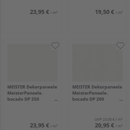
23,95 €
19,50 €
/ m²
/ m²
MEISTER Dekorpaneele
MEISTER Dekorpaneele
MeisterPaneele.
MeisterPaneele.
bocado DP 250
bocado DP 200
2600x250x12mm 324
1280x200x12mm 387
Uni weiß glänzend DF
Classic-Weiß
UVP
23,95 €
/ m²
23,95 €
20,95 €
/ m²
/ m²