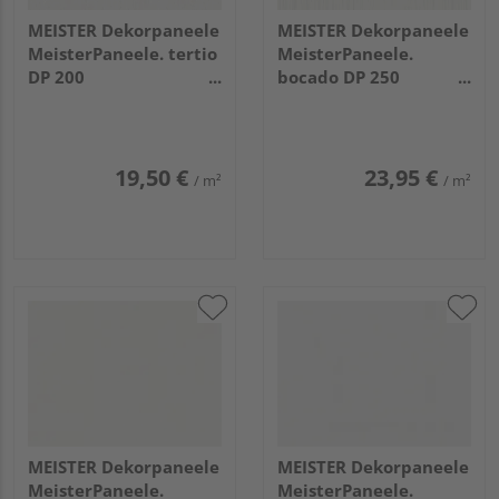
MEISTER Dekorpaneele
MEISTER Dekorpaneele
MeisterPaneele. tertio
MeisterPaneele.
DP 200
bocado DP 250
1280x200x9,5mm 384
4100x250x12mm 4021
Esche alpinweiß
Streifer silber
19,50 €
23,95 €
/ m²
/ m²
MEISTER Dekorpaneele
MEISTER Dekorpaneele
MeisterPaneele.
MeisterPaneele.