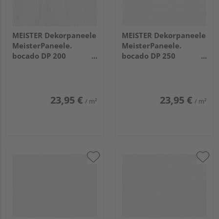
MEISTER Dekorpaneele
MEISTER Dekorpaneele
MeisterPaneele.
MeisterPaneele.
bocado DP 200
bocado DP 250
4100x200x12mm 4069
2050x250x12mm 4074
Eiche weiß deckend
Whiteline
23,95 €
23,95 €
/ m²
/ m²