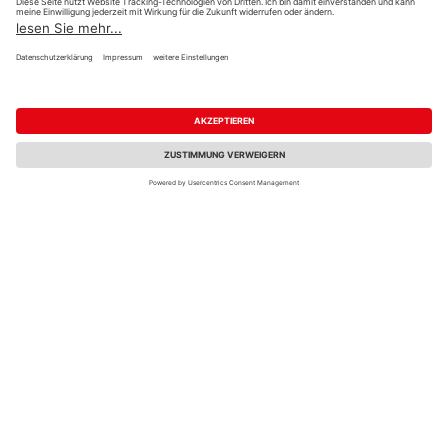
23,95 €
23,95 €
/ m²
/ m²
Fachberatung
MEISTER Dekorpaneele
MEISTER Dekorpaneele
MeisterPaneele.
MeisterPaneele.
bocado DP 200
bocado DP 200
4100x200x12mm 4029
2050x200x12mm 4069
Fineline weiß
Eiche weiß deckend
23,95 €
23,95 €
/ m²
/ m²