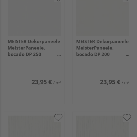
MEISTER Dekorpaneele
MEISTER Dekorpaneele
MeisterPaneele.
MeisterPaneele.
bocado DP 250
bocado DP 200
1280x250x12mm 4029
2600x200x12mm 324
Fineline weiß
Uni weiß glänzend DF
23,95 €
23,95 €
/ m²
/ m²