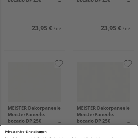
bocado DP 250
bocado DP 250
2050x250x12mm 4029
4100x250x12mm 4069
Fineline weiß
Eiche weiß deckend
23,95 €
23,95 €
/ m²
/ m²
MEISTER Dekorpaneele
MEISTER Dekorpaneele
MeisterPaneele.
MeisterPaneele.
bocado DP 250
bocado DP 250
2050x250x12mm 324
3300x250x12mm 387
Uni weiß glänzend DF
Classic-Weiß