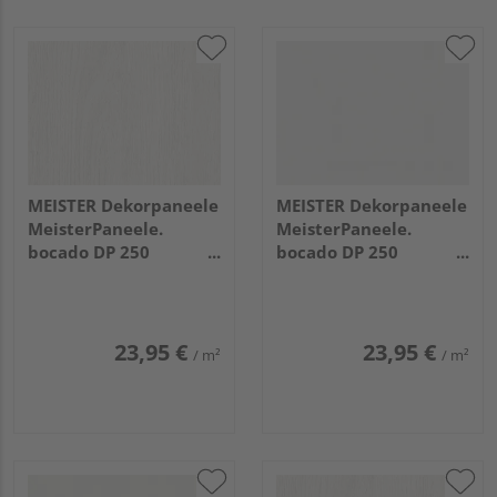
MEISTER Dekorpaneele
MEISTER Dekorpaneele
MeisterPaneele.
MeisterPaneele.
bocado DP 250
bocado DP 250
3300x250x12mm 4069
2050x250x12mm 4084
Eiche weiß deckend
Weiß Hochglanz
23,95 €
23,95 €
/ m²
/ m²