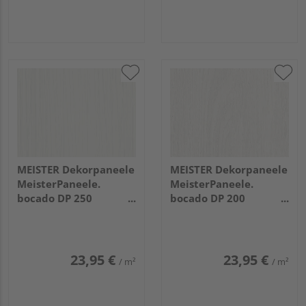
MEISTER Dekorpaneele
MEISTER Dekorpaneele
MeisterPaneele.
MeisterPaneele.
bocado DP 250
bocado DP 200
2600x250x12mm 4021
3300x200x12mm 4069
Streifer silber
Eiche weiß deckend
23,95 €
23,95 €
/ m²
/ m²