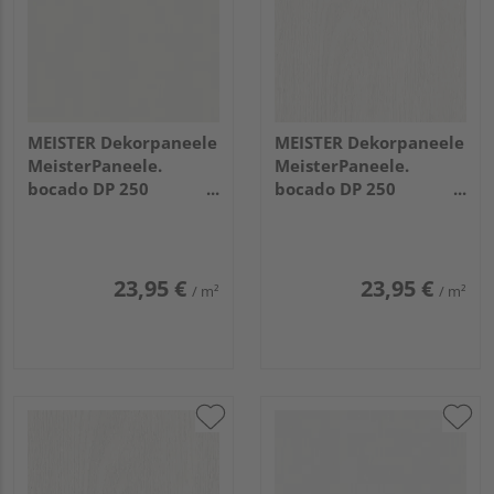
MEISTER Dekorpaneele
MEISTER Dekorpaneele
MeisterPaneele.
MeisterPaneele.
bocado DP 250
bocado DP 250
2600x250x12mm 387
2050x250x12mm 4069
Classic-Weiß
Eiche weiß deckend
23,95 €
23,95 €
/ m²
/ m²