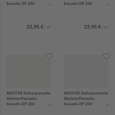
bocado DP 200
bocado DP 250
4100x200x12mm 324
2600x250x12mm 4084
Uni weiß glänzend DF
Weiß Hochglanz
23,95 €
23,95 €
/ m²
/ m²
MEISTER Dekorpaneele
MEISTER Dekorpaneele
MeisterPaneele.
MeisterPaneele.
bocado DP 250
bocado DP 250
1280x250x12mm 387
3300x250x12mm 4029
Classic-Weiß
Fineline weiß