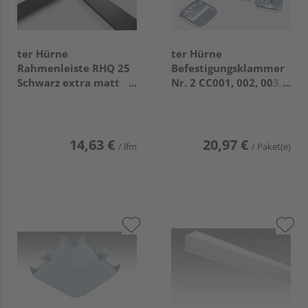
ter Hürne
ter Hürne
Rahmenleiste RHQ 25
Befestigungsklammer
Schwarz extra matt
Nr. 2 CC001, 002, 003,
CC009 1700x25x22mm
004, 006, 007, 008
160x140x85mm
14,63 €
20,97 €
/ lfm
/ Paket(e)