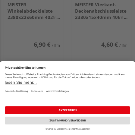
MEISTER
MEISTER Vierkant-
Winkelabdeckleiste
Deckenabschlussleiste
2380x22x60mm 4029
2380x15x40mm 4069
Fineline weiß
Eiche weiß deckend
6,90 €
4,60 €
/ lfm
/ lfm
MEISTER Filzprofile
MEISTER Faltleiste
Winkelabdeckleiste
groß 2380x35x3,5mm
Fachberatung