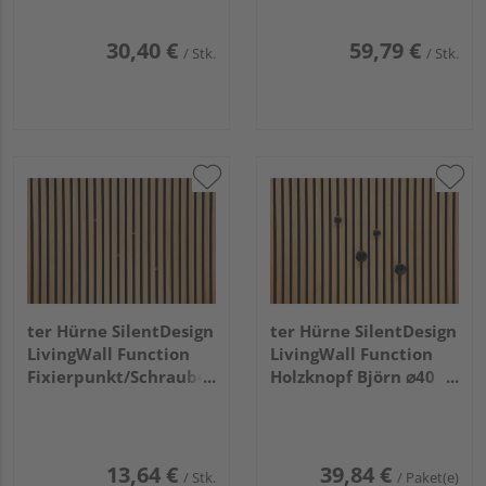
30,40 €
59,79 €
/ Stk.
/ Stk.
ter Hürne SilentDesign
ter Hürne SilentDesign
LivingWall Function
LivingWall Function
Fixierpunkt/Schraube
Holzknopf Björn ⌀40
Hendrik
⌀60
13,64 €
39,84 €
/ Stk.
/ Paket(e)