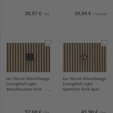
20,97 €
39,84 €
/ Stk.
/ Paket(e)
ter Hürne SilentDesign
ter Hürne SilentDesign
LivingWall Light
LivingWall Light
Wandleuchte Eirik
Spotlicht Eirik Spot
Cube
57,68 €
41,96 €
/ Stk.
/ Stk.