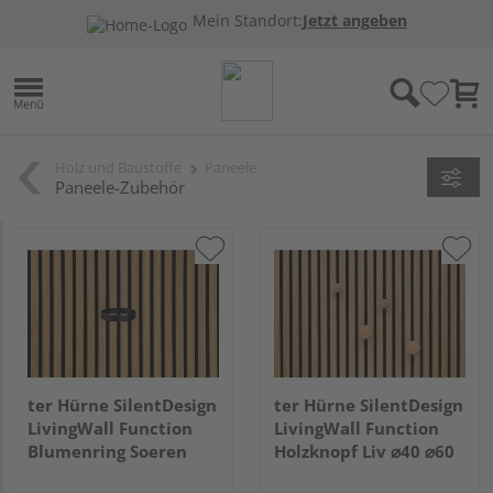
Mein Standort:
Jetzt angeben
Holz und Baustoffe
Paneele
Paneele-Zubehör
ter Hürne SilentDesign
ter Hürne SilentDesign
LivingWall Function
LivingWall Function
Blumenring Soeren
Holzknopf Liv ⌀40 ⌀60