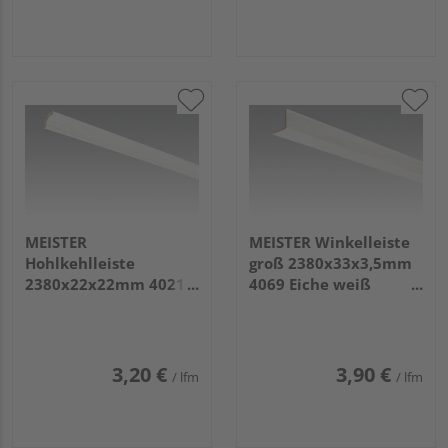
MEISTER
MEISTER Winkelleiste
Hohlkehlleiste
groß 2380x33x3,5mm
2380x22x22mm 4021
4069 Eiche weiß
Streifer silber
deckend
3,20 €
3,90 €
/ lfm
/ lfm