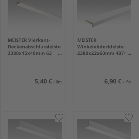
MEISTER Vierkant-
MEISTER
Deckenabschlussleiste
Winkelabdeckleiste
2380x15x40mm 63
2380x22x60mm 4074
Edelstahl DF
Whiteline
5,40 €
6,90 €
/ lfm
/ lfm