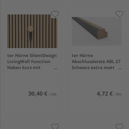
ter Hürne SilentDesign
ter Hürne
LivingWall Function
Abschlussleiste ABL 27
Haken kurz mit
Schwarz extra matt
Holzknopf Jesper Small
CC009 2600x27x22mm
30,40 €
4,72 €
/ Stk.
/ lfm