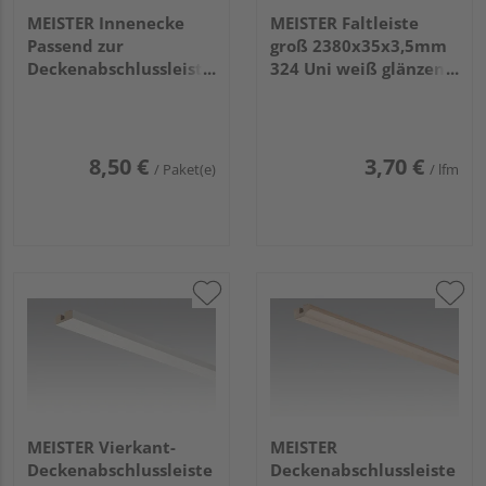
MEISTER Innenecke
MEISTER Faltleiste
Passend zur
groß 2380x35x3,5mm
Deckenabschlussleiste
324 Uni weiß glänzend
2001 Weiß 4 Stück
DF
8,50 €
3,70 €
/ Paket(e)
/ lfm
MEISTER Vierkant-
MEISTER
Deckenabschlussleiste
Deckenabschlussleiste