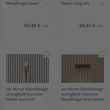
Metallregal Lasse
Haken lang mit
Small
Holzknopf Haakon
Large
52,44 €
34,61 €
/ Stk.
/ Stk.
ter Hürne SilentDesign
ter Hürne SilentDesign
LivingWall Function
LivingWall Function
Haken kurz mit
Metallregal Arne Small
Holzknopf Eilin Small