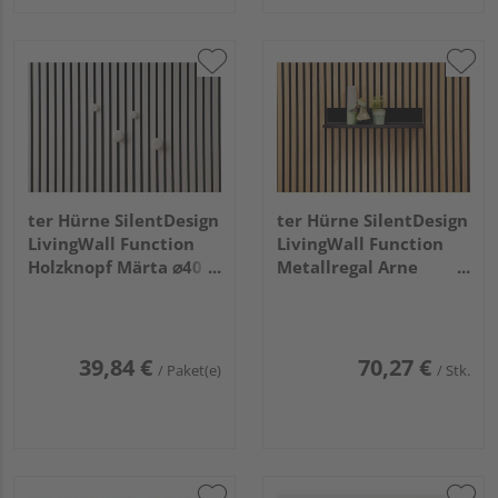
ter Hürne SilentDesign
ter Hürne SilentDesign
LivingWall Function
LivingWall Function
Holzknopf Märta ⌀40
Metallregal Arne
⌀60
Medium
39,84 €
70,27 €
/ Paket(e)
/ Stk.