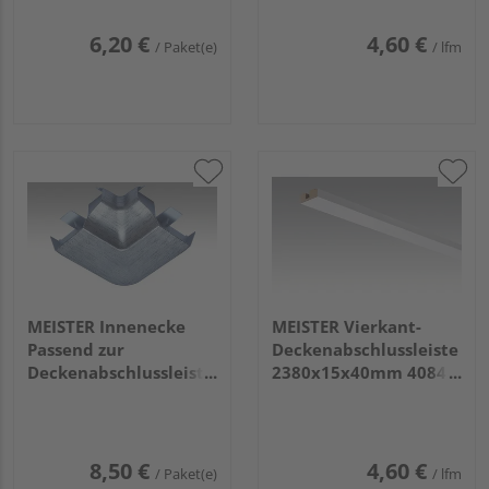
6,20 €
4,60 €
/ Paket(e)
/ lfm
MEISTER Innenecke
MEISTER Vierkant-
Passend zur
Deckenabschlussleiste
Deckenabschlussleiste
2380x15x40mm 4084
2002 Edelstahl 4 Stück
Weiß Hochglanz
8,50 €
4,60 €
/ Paket(e)
/ lfm