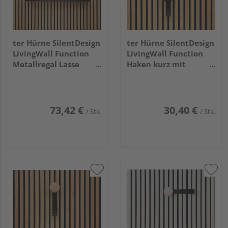
ter Hürne SilentDesign
ter Hürne SilentDesign
LivingWall Function
LivingWall Function
Metallregal Lasse
Haken kurz mit
Large
Holzknopf Haakon
Small
73,42 €
30,40 €
/ Stk.
/ Stk.