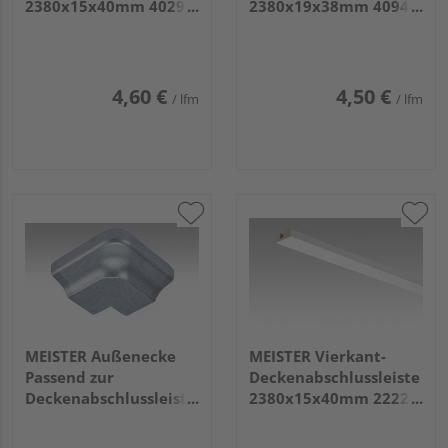
2380x15x40mm 4029
2380x19x38mm 4094
Fineline weiß
Buche pure
4,60 €
4,50 €
/ lfm
/ lfm
MEISTER Außenecke
MEISTER Vierkant-
Passend zur
Deckenabschlussleiste
Deckenabschlussleiste
2380x15x40mm 2222
2002 Edelstahl 2 Stück
Weiß DF (streichfähig)