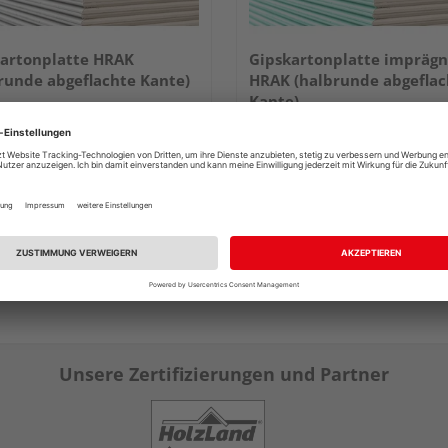
artonplatte HRAK
Gipskartonplatte imprägn
runde abgeflachte Kante)
HRAK (halbrunde abgeflac
Kante)
e Ausführungen erhältlich
Mehrere Ausführungen erhältlich
4,59 €
7,44
/ m²
Unsere Zertifizierungen und Partner