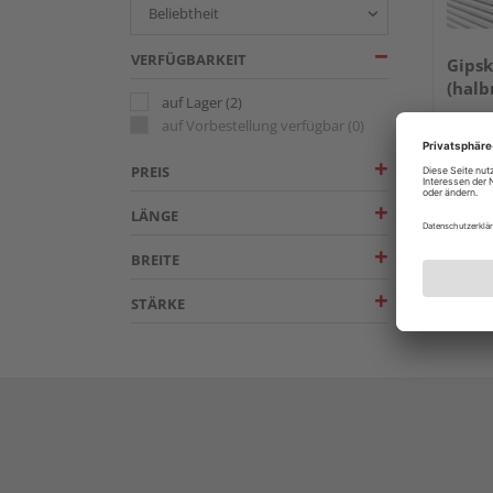
VERFÜGBARKEIT
Gipsk
(halb
auf Lager
(2)
auf Vorbestellung verfügbar
(0)
Mehrer
PREIS
LÄNGE
BREITE
STÄRKE