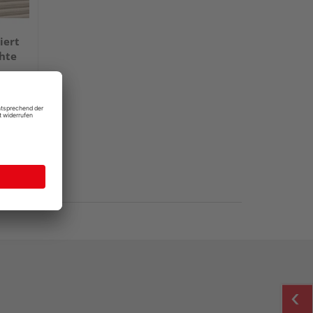
iert
hte
 €
/ m²