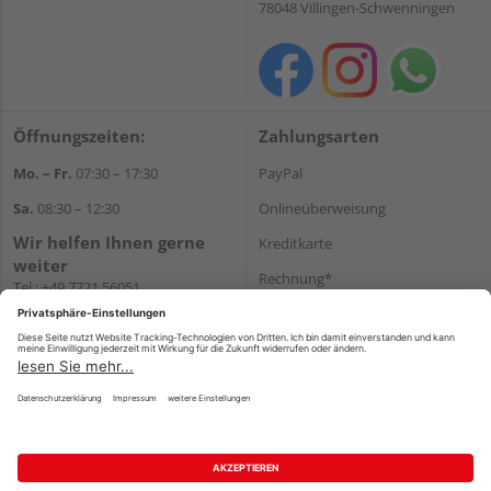
78048 Villingen-Schwenningen
Öffnungszeiten:
Zahlungsarten
Mo. – Fr.
07:30 – 17:30
PayPal
Sa.
08:30 – 12:30
Onlineüberweisung
Wir helfen Ihnen gerne
Kreditkarte
weiter
Rechnung*
Tel.:
+49 7721 56051
E-Mail:
onlineshop@holzland-
*Bonität vorausgesetzt
beha.de
Versand
WhatsApp
Versandkosten
Impressum
AGB
Widerruf
Datenschutz
Reservierungsbedingungen
Vertrag widerrufen