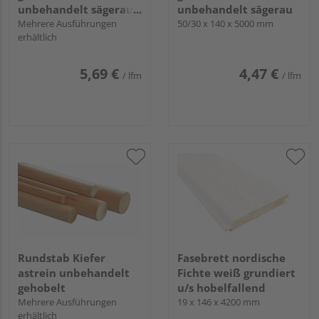
unbehandelt sägerau
unbehandelt sägerau
GK II/III
Mehrere Ausführungen
50/30 x 140 x 5000 mm
erhältlich
5,69 €
4,47 €
/ lfm
/ lfm
Rundstab Kiefer
Fasebrett nordische
astrein unbehandelt
Fichte weiß grundiert
gehobelt
u/s hobelfallend
Mehrere Ausführungen
19 x 146 x 4200 mm
erhältlich