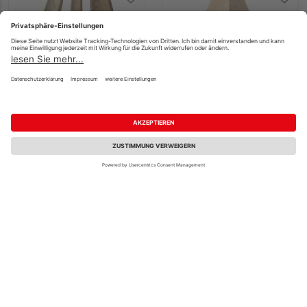
Hohlkehlleiste Kiefer
Dachrandkeil Fichte
astrein unbehandelt
getrocknet
gehobelt
unbehandelt sägerau
Mehrere Ausführungen
100 x 100 x 5000 mm
erhältlich
Fachberatung
2,95 €
3,96 €
/ lfm
/ lfm