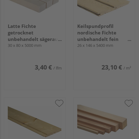
Latte Fichte
Keilspundprofil
getrocknet
nordische Fichte
unbehandelt sägerau
unbehandelt fein
GK I/III
30 x 80 x 5000 mm
gesägt u/s
26 x 146 x 5400 mm
hobelfallend
3,40 €
23,10 €
/ lfm
/ m²