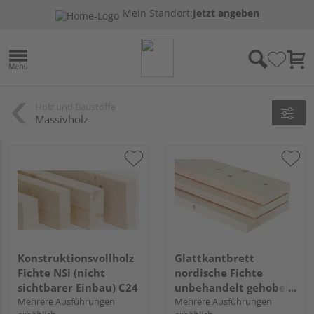
Mein Standort:
Jetzt angeben
Holz und Baustoffe
Massivholz
Konstruktionsvollholz
Glattkantbrett
Fichte NSi (nicht
nordische Fichte
sichtbarer Einbau) C24
unbehandelt gehobelt
Mehrere Ausführungen
u/s hobelfallend
Mehrere Ausführungen