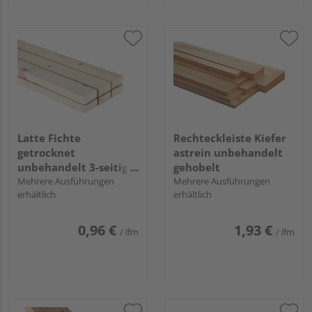
Latte Fichte
Rechteckleiste Kiefer
getrocknet
astrein unbehandelt
unbehandelt 3-seitig
gehobelt
gehobelt, 1-seitig
Mehrere Ausführungen
Mehrere Ausführungen
erhältlich
erhältlich
egalisiert, Sexta+
0,96 €
1,93 €
/ lfm
/ lfm