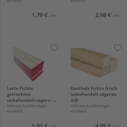
erhältlich
erhältlich
1,79 €
2,08 €
/ lfm
/ lfm
Latte Fichte
Kantholz Fichte frisch
getrocknet
unbehandelt sägerau
unbehandelt sägerau
A/B
S10
Mehrere Ausführungen
Mehrere Ausführungen
erhältlich
erhältlich
1,01 €
4,95 €
/ lfm
/ lfm