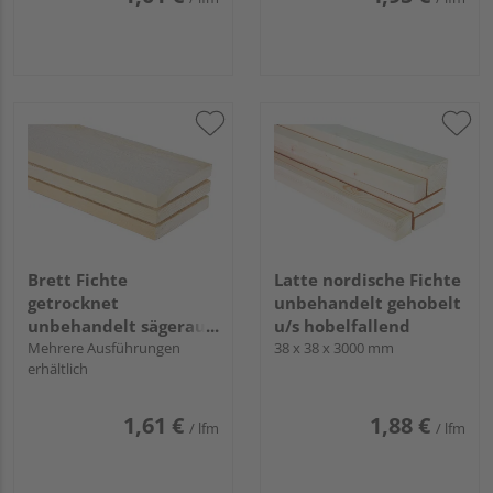
Brett Fichte
Latte nordische Fichte
getrocknet
unbehandelt gehobelt
unbehandelt sägerau
u/s hobelfallend
GK II/III
Mehrere Ausführungen
38 x 38 x 3000 mm
erhältlich
1,61 €
1,88 €
/ lfm
/ lfm