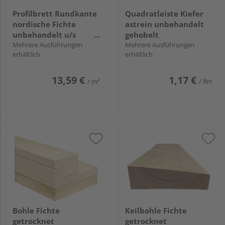
Profilbrett Rundkante
Quadratleiste Kiefer
nordische Fichte
astrein unbehandelt
unbehandelt u/s
gehobelt
hobelfallend
Mehrere Ausführungen
Mehrere Ausführungen
erhältlich
erhältlich
13,59 €
1,17 €
/ m²
/ lfm
Bohle Fichte
Keilbohle Fichte
getrocknet
getrocknet