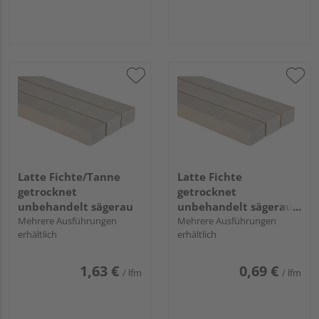
Latte Fichte/Tanne
Latte Fichte
getrocknet
getrocknet
unbehandelt sägerau
unbehandelt sägerau
Mehrere Ausführungen
GK I/II
Mehrere Ausführungen
erhältlich
erhältlich
1,63 €
0,69 €
/ lfm
/ lfm