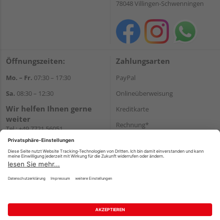
78048 Villingen-Schwenningen
Öffnungszeiten:
Zahlungsarten
Mo. – Fr.
07:30 – 17:30
PayPal
Sa.
08:30 – 12:30
Onlineüberweisung
Wir helfen Ihnen gerne
Kreditkarte
weiter
Rechnung*
Tel.:
+49 7721 56051
E-Mail:
onlineshop@holzland-
*Bonität vorausgesetzt
beha.de
Versand
WhatsApp
Versandkosten
Impressum
AGB
Widerruf
Datenschutz
Reservierungsbedingungen
Vertrag widerrufen