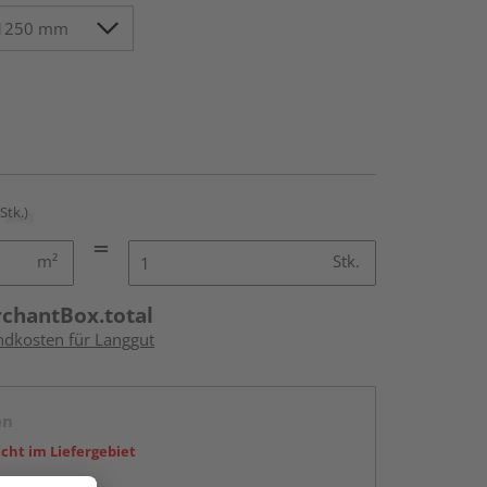
 Stk.)
m²
Stk.
rchantBox.total
andkosten für Langgut
en
icht im Liefergebiet