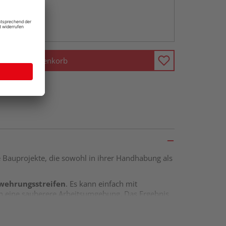
abholen
ng möglich
In den Warenkorb
se Bauprojekte, die sowohl in ihrer Handhabung als
ewehrungsstreifen
. Es kann einfach mit
auch eine sauberere Arbeitsumgebung. Das Ergebnis
rleiht. Mit ihrer benutzerfreundlichen