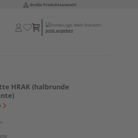
Große Produktauswahl
Mein Standort:
Jetzt angeben
tte HRAK (halbrunde
ante)
n
m
eite