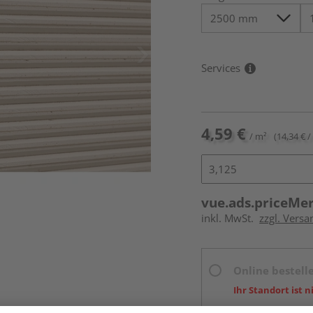
Services
4,59 €
/ m²
(14,34 € /
vue.ads.priceMe
inkl. MwSt.
zzgl. Vers
Online bestell
Ihr Standort ist n