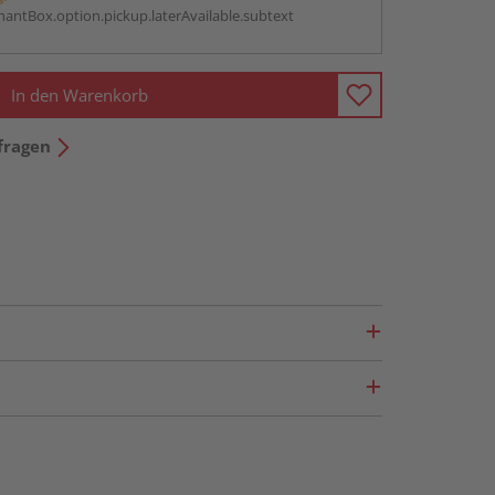
antBox.option.pickup.laterAvailable.subtext
In den Warenkorb
fragen