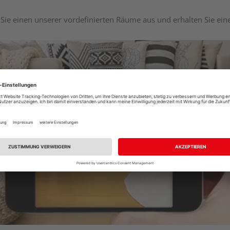
Sie einen unserer vordefinierten Räume aus und erhalten Sie ei
Raumplaner