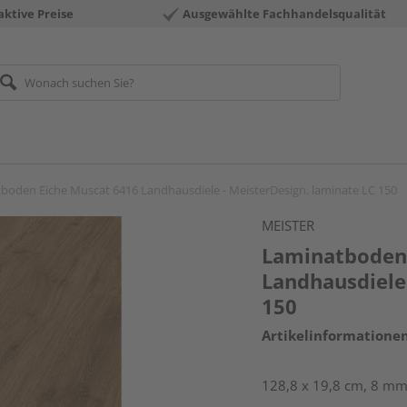
aktive Preise
Ausgewählte Fachhandelsqualität
boden Eiche Muscat 6416 Landhausdiele - MeisterDesign. laminate LC 150
MEISTER
Laminatboden 
Landhausdiele 
150
Artikelinformatione
128,8 x 19,8 cm, 8 mm 