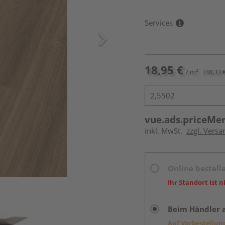
Services
18,95 €
/ m²
(48,33 
vue.ads.priceMe
inkl. MwSt.
zzgl. Versa
Online bestell
Ihr Standort ist n
Beim Händler 
Auf Vorbestellun