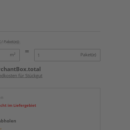
€ / Paket(e))
m²
Paket(e)
rchantBox.total
ndkosten für Stückgut
en
icht im Liefergebiet
abholen
g: