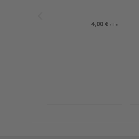
Weiß DF (RAL 9016)
we
4,00 €
/ lfm