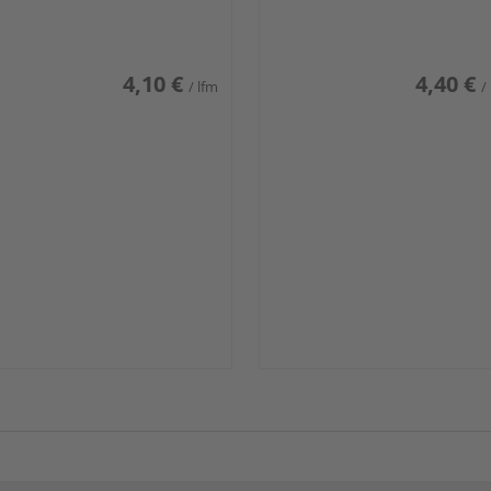
iß glänzend DF
weiß glänzend DF
4,10 €
4,40 €
/ lfm
/