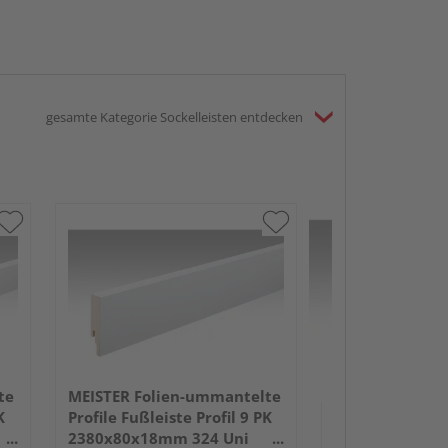
gesamte Kategorie Sockelleisten entdecken
MEISTER Folie
Profile Fußleist
2380x50x18mm
Anthrazit DF
te
MEISTER Folien-ummantelte
K
Profile Fußleiste Profil 9 PK
2380x80x18mm 324 Uni