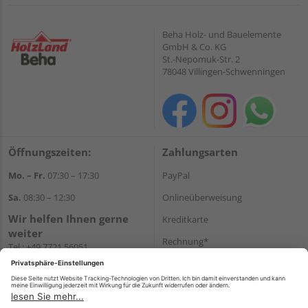
Beha Holz- und Bauelemente
GmbH & Co. KG
St.-Nepomuk-Str. 2
78048 Villingen-Schwenningen
Öffnungszeiten:
Zahlungsarten
Mo. – Fr.
07:30 – 17:30
PayPal
Sa.
08:30 – 12:30
Onlineüberweisung
Wir helfen Ihnen gerne
Kreditkarte
weiter
Rechnung*
Tel.:
+49 7721 56051
E-Mail:
onlineshop@holzland-
*Bonität vorausgesetzt
beha.de
Versand
WhatsApp
Versandkosten