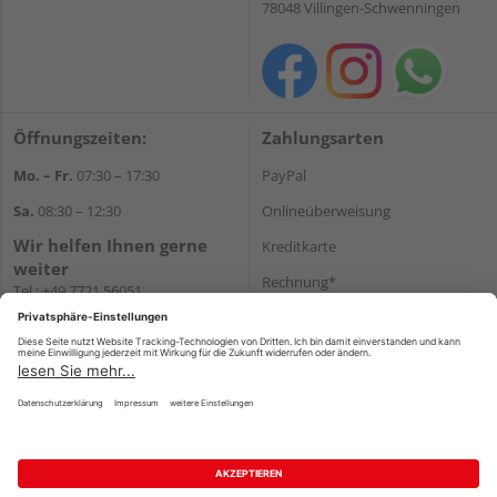
78048 Villingen-Schwenningen
Öffnungszeiten:
Zahlungsarten
Mo. – Fr.
07:30 – 17:30
PayPal
Sa.
08:30 – 12:30
Onlineüberweisung
Wir helfen Ihnen gerne
Kreditkarte
weiter
Rechnung*
Tel.:
+49 7721 56051
E-Mail:
onlineshop@holzland-
*Bonität vorausgesetzt
beha.de
Versand
WhatsApp
Versandkosten
Impressum
AGB
Widerruf
Datenschutz
Reservierungsbedingungen
Vertrag widerrufen