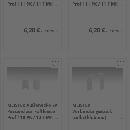
Profil 11 PK / 11 F MK
Profil 11 PK / 11 F MK
(80mm) 2001 Weiß 2
(80mm) 2001 Weiß 2
Stück (links/rechts)
Stück
6,20 €
6,20 €
/ Paket(e)
/ Paket(e)
MEISTER Außenecke SK
MEISTER
Passend zur Fußleiste
Verbindungsstück
Profil 10 PK / 10 F MK
(selbstklebend)
(60mm) 2001 Weiß 2
Passend zur Fußleiste
Stück
Profil 8 PK / 18 PK