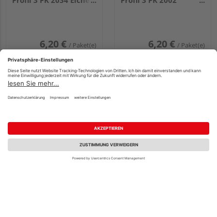
Profil 3 PK 2034 Eiche
Profil 3 PK 2002
hell 2 Stück
Edelstahl 2 Stück
(links/rechts)
6,20 €
6,20 €
/ Paket(e)
/ Paket(e)
Fachberatung
MEISTER Innenecke
MEISTER Außenecke
Passend zur Fußleiste
Passend zur Fußleiste
Profil 3 PK 2013 Eiche
Profil 3 PK 2013 Eiche
natur 4 Stück
natur 2 Stück