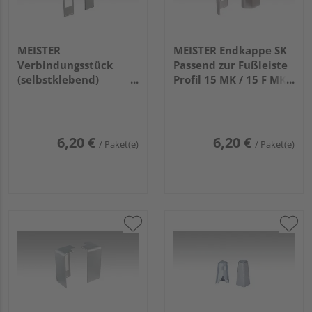
MEISTER
MEISTER Endkappe SK
Verbindungsstück
Passend zur Fußleiste
(selbstklebend)
Profil 15 MK / 15 F MK /
Passend zur Fußleiste
20 PK / 20 PK Aqua
Profil 15 MK / 15 F MK /
2038 Edelstahl 2 Stück
20 PK / 20 PK Aqua
(links/rechts)
2038 Edelstahl
6,20 €
6,20 €
/ Paket(e)
/ Paket(e)