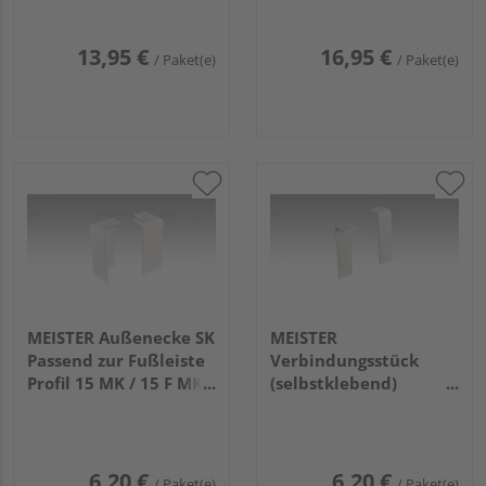
13,95 €
16,95 €
/ Paket(e)
/ Paket(e)
MEISTER Außenecke SK
MEISTER
Passend zur Fußleiste
Verbindungsstück
Profil 15 MK / 15 F MK /
(selbstklebend)
20 PK / 20 PK Aqua
Passend zur Fußleiste
2001 Weiß 2 Stück
Profil 15 MK / 15 F MK /
20 PK / 20 PK Aqua
2001 Weiß
6,20 €
6,20 €
/ Paket(e)
/ Paket(e)