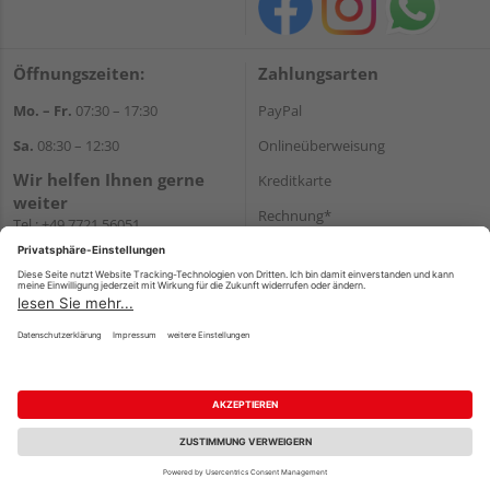
Öffnungszeiten:
Zahlungsarten
Mo. – Fr.
07:30 – 17:30
PayPal
Sa.
08:30 – 12:30
Onlineüberweisung
Wir helfen Ihnen gerne
Kreditkarte
weiter
Rechnung*
Tel.:
+49 7721 56051
E-Mail:
onlineshop@holzland-
*Bonität vorausgesetzt
beha.de
Versand
WhatsApp
Versandkosten
Impressum
AGB
Widerruf
Datenschutz
Reservierungsbedingungen
Vertrag widerrufen
©
HolzLand GmbH